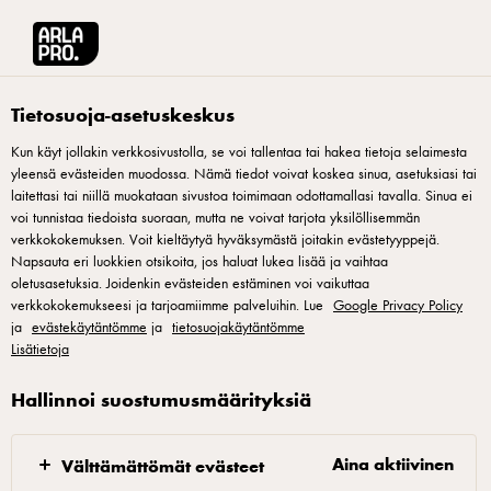
Arla® Pro Suomi
Reseptit
Kinkkukiusaus
Tietosuoja-asetuskeskus
Kun käyt jollakin verkkosivustolla, se voi tallentaa tai hakea tietoja selaimesta
yleensä evästeiden muodossa. Nämä tiedot voivat koskea sinua, asetuksiasi tai
Kinkkukiusaus
laitettasi tai niillä muokataan sivustoa toimimaan odottamallasi tavalla. Sinua ei
voi tunnistaa tiedoista suoraan, mutta ne voivat tarjota yksilöllisemmän
Tämä kotiruokien aatelinen saa pientä raikkautta creme
verkkokokemuksen. Voit kieltäytyä hyväksymästä joitakin evästetyyppejä.
Napsauta eri luokkien otsikoita, jos haluat lukea lisää ja vaihtaa
fraichesta, kokeile vaihtaa kinkkusuikaleet esimerkiksi
oletusasetuksia. Joidenkin evästeiden estäminen voi vaikuttaa
janssonfileisiin tai kypsiin broilerisuikaleisiin.
verkkokokemukseesi ja tarjoamiimme palveluihin. Lue
Google Privacy Policy
ja
evästekäytäntömme
ja
tietosuojakäytäntömme
Lisätietoja
Hallinnoi suostumusmäärityksiä
1. Sekoita kaikki ainekset keskenään sekoitusastiassa.
2. Nosta massa voideltuun uunivuokaan.
Aina aktiivinen
Välttämättömät evästeet
Kypsennys