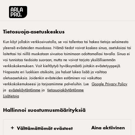
Arla® Pro Suomi
Reseptit
Karamellisoitua omenaa ja omenachutneyta
Tietosuoja-asetuskeskus
Kun käyt jollakin verkkosivustolla, se voi tallentaa tai hakea tietoja selaimesta
yleensä evästeiden muodossa. Nämä tiedot voivat koskea sinua, asetuksiasi tai
Karamellisoitua omenaa ja
laitettasi tai niillä muokataan sivustoa toimimaan odottamallasi tavalla. Sinua ei
omenachutneyta
voi tunnistaa tiedoista suoraan, mutta ne voivat tarjota yksilöllisemmän
verkkokokemuksen. Voit kieltäytyä hyväksymästä joitakin evästetyyppejä.
Napsauta eri luokkien otsikoita, jos haluat lukea lisää ja vaihtaa
Miltä kuulostaisi tähän väliin jokin pieni ja maukas
oletusasetuksia. Joidenkin evästeiden estäminen voi vaikuttaa
verkkokokemukseesi ja tarjoamiimme palveluihin. Lue
Google Privacy Policy
cocktailpala? Suomen kokkimaajoukkueen joukkueenjohtaja
ja
evästekäytäntömme
ja
tietosuojakäytäntömme
Katja Tuomainen loihti meille upeita käsin syötäviä herkkuja.
Lisätietoja
Nämä herkut sopivat loistavasti esimerkiksi Uuden vuoden
Hallinnoi suostumusmäärityksiä
juhliin tai muihin juhlallisuuksiin.
Aina aktiivinen
Välttämättömät evästeet