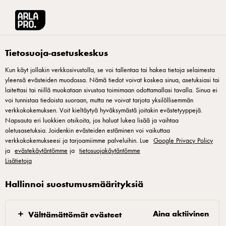
Arla® Pro Suomi
Reseptit
Kurkkukori & juustocreme
Tietosuoja-asetuskeskus
Kun käyt jollakin verkkosivustolla, se voi tallentaa tai hakea tietoja selaimesta
yleensä evästeiden muodossa. Nämä tiedot voivat koskea sinua, asetuksiasi tai
Kurkkukori & juustocreme
laitettasi tai niillä muokataan sivustoa toimimaan odottamallasi tavalla. Sinua ei
voi tunnistaa tiedoista suoraan, mutta ne voivat tarjota yksilöllisemmän
Ilmavat ja rapeat pikkusuolaiset purtavat. Tarjoa osana
verkkokokemuksen. Voit kieltäytyä hyväksymästä joitakin evästetyyppejä.
Napsauta eri luokkien otsikoita, jos haluat lukea lisää ja vaihtaa
hampurilaisateriaa!
oletusasetuksia. Joidenkin evästeiden estäminen voi vaikuttaa
verkkokokemukseesi ja tarjoamiimme palveluihin. Lue
Google Privacy Policy
ja
evästekäytäntömme
ja
tietosuojakäytäntömme
Lisätietoja
Sekoita tempura-taikinan ainekset keskenään ja kasta
Hallinnoi suostumusmäärityksiä
maustekurkut taikinaan. Friteeraa kullanruskeiksi ja
rapeiksi. Tarjoa kuumana lämpimän Arla Pro
Aina aktiivinen
Välttämättömät evästeet
Juustocreme -dipin kera osana hampurilaisateriaa.