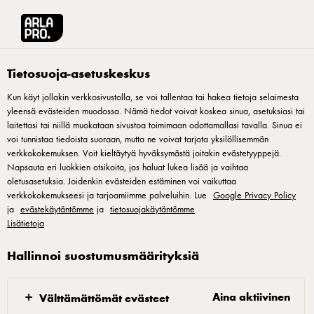
Arla® Pro Suomi
Reseptit
Hilla-Leipäjuusto petit four
Tietosuoja-asetuskeskus
Kun käyt jollakin verkkosivustolla, se voi tallentaa tai hakea tietoja selaimesta
yleensä evästeiden muodossa. Nämä tiedot voivat koskea sinua, asetuksiasi tai
Hilla-Leipäjuusto petit four
laitettasi tai niillä muokataan sivustoa toimimaan odottamallasi tavalla. Sinua ei
voi tunnistaa tiedoista suoraan, mutta ne voivat tarjota yksilöllisemmän
Tämä pohjoisen herkku ei jätä ketään kylmäksi. Tässä petit
verkkokokemuksen. Voit kieltäytyä hyväksymästä joitakin evästetyyppejä.
Napsauta eri luokkien otsikoita, jos haluat lukea lisää ja vaihtaa
fourissa on tuotu klassinen yhdistelmä hilla ja leipäjuusto,
oletusasetuksia. Joidenkin evästeiden estäminen voi vaikuttaa
uudelle alustalle.
verkkokokemukseesi ja tarjoamiimme palveluihin. Lue
Google Privacy Policy
ja
evästekäytäntömme
ja
tietosuojakäytäntömme
Lisätietoja
Hallinnoi suostumusmäärityksiä
Kanelikakku
Aina aktiivinen
Välttämättömät evästeet
Sulata meijerivoi. Vaahdota sokeri, suola sekä