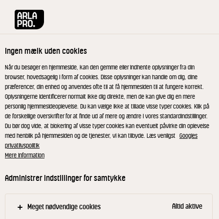
Arla® Pro
Opskrifter
Skvalderkål-persillesuppe
Ingen mælk uden cookies
Skvalderkål-persillesuppe
Når du besøger en hjemmeside, kan den gemme eller indhente oplysninger fra din
browser, hovedsagelig i form af cookies. Disse oplysninger kan handle om dig, dine
præferencer, din enhed og anvendes ofte til at få hjemmesiden til at fungere korrekt.
Denne suppe er en fin ret til frokost buffeten og den
Oplysningerne identificerer normalt ikke dig direkte, men de kan give dig en mere
smager godt både varm og kold. Skvalderkål vokser
personlig hjemmesideoplevelse. Du kan vælge ikke at tillade visse typer cookies. Klik på
de forskellige overskrifter for at finde ud af mere og ændre i vores standardindstillinger.
næsten alle steder i Danmark, og for mange er det
Du bør dog vide, at blokering af visse typer cookies kan eventuelt påvirke din oplevelse
en kamp bare at holde den nede. Men det smager
med henblik på hjemmesiden og de tjenester, vi kan tilbyde. Læs venligst
Googles
skønt og kan med fordel bruges i maden.
privatlivspolitik
Mere information
Administrer indstillinger for samtykke
Skær kartoflerne i tynde skiver og kog dem møre i
en gryde med vandet.
Altid aktive
Meget nødvendige cookies