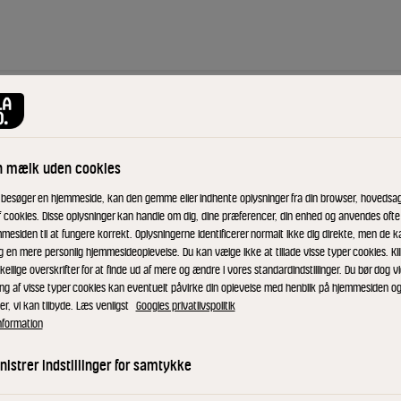
e og hvidløg
n mælk uden cookies
 besøger en hjemmeside, kan den gemme eller indhente oplysninger fra din browser, hovedsage
f cookies. Disse oplysninger kan handle om dig, dine præferencer, din enhed og anvendes ofte t
t
mesiden til at fungere korrekt. Oplysningerne identificerer normalt ikke dig direkte, men de k
g en mere personlig hjemmesideoplevelse. Du kan vælge ikke at tillade visse typer cookies. Kl
kellige overskrifter for at finde ud af mere og ændre i vores standardindstillinger. Du bør dog vi
ing af visse typer cookies kan eventuelt påvirke din oplevelse med henblik på hjemmesiden o
er, vi kan tilbyde. Læs venligst
Googles privatlivspolitik
nformation
istrer indstillinger for samtykke