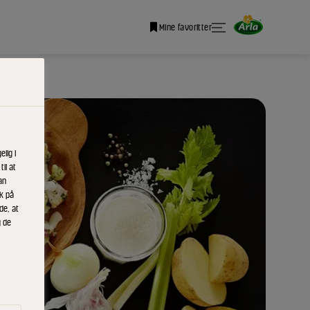
Mine favoritter
lig i
il at
an
ik på
de, at
g de