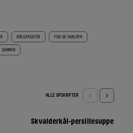
ER
BÆLGFRUGTER
FISK OG SKALDYR
SOMMER
ALLE OPSKRIFTER
Skvalderkål-persillesuppe
La
se