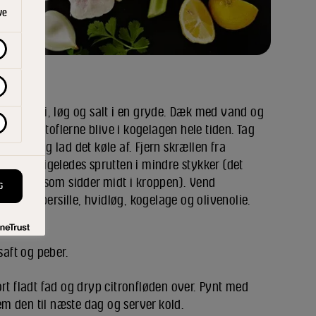
ve
ladselleri, løg og salt i en gryde. Dæk med vand og
). Lad kartoflerne blive i kogelagen hele tiden. Tag
elagen og lad det køle af. Fjern skrællen fra
. Skær ligeledes sprutten i mindre stykker (det
ækposen", som sidder midt i kroppen). Vend
G
fler, persille, hvidløg, kogelage og olivenolie.
saft og peber.
rt fladt fad og dryp citronfløden over. Pynt med
gem den til næste dag og server kold.