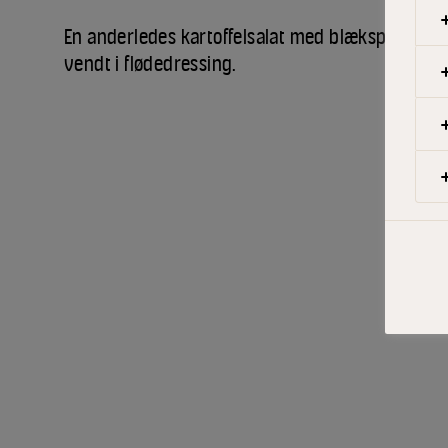
En anderledes kartoffelsalat med blæksprutte og
vendt i flødedressing.