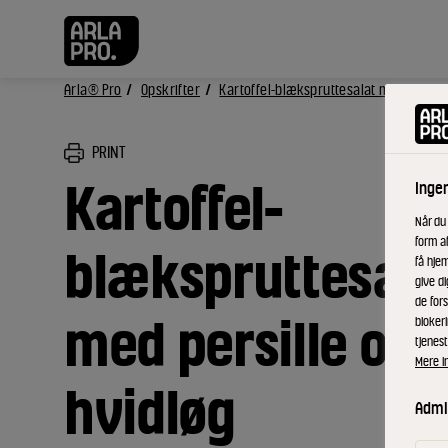
Arla® Pro
Opskrifter
Kartoffel-blækspruttesalat med persill
PRINT
Kartoffel-
Inge
Når du
form a
blækspruttesala
få hjem
give di
de fors
med persille og
bloker
tjenest
Mere i
hvidløg
Admin