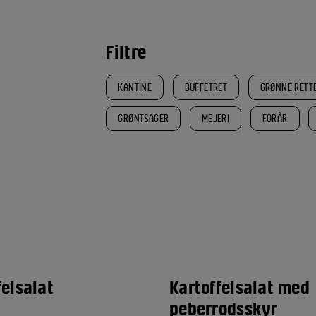
Filtre
KANTINE
BUFFETRET
GRØNNE RETT
GRØNTSAGER
MEJERI
FORÅR
felsalat
Kartoffelsalat med
peberrodsskyr