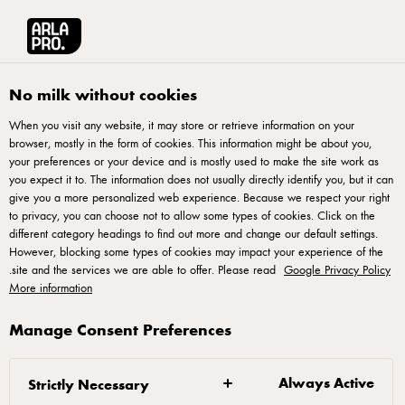
English
آرلا برو منطقة الشرق الأوسط وشمال أفريقيا
الوصفات
إكلير بنكهة بينا
No milk without cookies
When you visit any website, it may store or retrieve information on your
إكلير بنكهة بينا كولادا اللذيذة
browser, mostly in the form of cookies. This information might be about you,
your preferences or your device and is mostly used to make the site work as
you expect it to. The information does not usually directly identify you, but it can
give you a more personalized web experience. Because we respect your right
to privacy, you can choose not to allow some types of cookies. Click on the
different category headings to find out more and change our default settings.
However, blocking some types of cookies may impact your experience of the
إكلير
.
site and the services we are able to offer. Please read
Google Privacy Policy
More information
1. نقوم بتسخين الفرن إلى درجة 190 مئوية.
Manage Consent Preferences
2. في قدر، نضع الزبدة والملح ونضعه على النّار
ونتركه حتى الغليان.
Always Active
Strictly Necessary