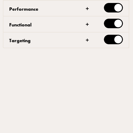
3. نضيف الدقيق كلّه ونقلِّب جيدًا حتى يُصبح عجينة.
Performance
4. نضع العجينة في الخلاط، ونخلطها ببطء، حتى
تبرد.
Functional
5. بمجرد أن تبرد قليلاً، نُضيف البيض ببطء، حتى
Targeting
يُصبح قوامها مُتماسكاً.
6.نضع بعض العجينة في كيس الكريمة الخاص
بتزيين الحلويات والكيك، ونستخدم الفوهة الخاصة
بإعداد حلوى إكلير، ثُم نبدأ بصب العجينة على شكل
أصابع على صينية غير لاصقة، أو في القالب الخاص
بحلوى الإكلير.
7. نخبزها بالفرن حتى تنضج وتُصبح بلون ذهبي،
لمدة 45 دقيقة تقريبًا.
8. نرفعها من الصينية ونتركها حتى تبرد.
حشوة الجبن الكريمي بجوز الهند: