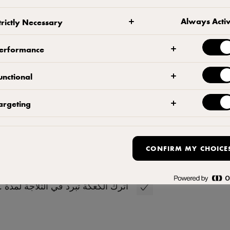
وزع القشرة بالتساوي في حلقة/قال
Always Acti
trictly Necessary
نخبزها في فرن على حرارة ١٧٠ درجة مئوية لمدة ١٠ دقائق. ثم نتركها تبرد.
erformance
ضع مسحوق الجيلاتين في الماء البار
unctional
السرعة . اكشط جوانب الوعاء باستخ
argeting
باستخدام ملعقة. أضف الكريمة الثق
CONFIRM MY CHOICE
السرعة ٢. اسكب الخليط في حلقة/قالب الكيك. واجعل سطح الخليط متساوي.
اترك الكعكة تبرد في الثلاجة لمدة ٢٤ ساعة عند ٤ درجات مئوية.