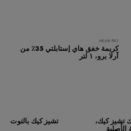
أضف
ARLA® PRO
إلى
كريمة خفق هاي إستابلتي 35٪ من
المفضلة
آرلا برو، ١ لتر
ك تشيز كيك،
تشيز كيك بالتوت
 الأصلية