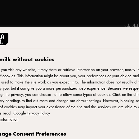
يك بارد
milk without cookies
طباعة
ou visit any website, it may store or retrieve information on your browser, mostly in
f cookies. This information might be about you, your preferences or your device and
 used to make the site work as you expect it to. The information does not usually dir
fy you, but it can give you a more personalized web experience. Because we respe
ight to privacy, you can choose not to allow some types of cookies. Click on the diff
ry headings to find out more and change our default settings. However, blocking s
of cookies may impact your experience of the site and the services we are able to o
se read
Google Privacy Policy
information
نطحن البسكويت جيداً. نذوب الزبد
age Consent Preferences