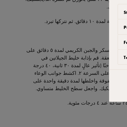
ب الكيك.
S
P
د.
F
في آلة الخفق (مع المضرب الملحق)، ضع السكر والجبن الكريمي لمدة ٥ دقائق على
دام ملعقة. قم بإذابة خليط الجيلاتين في
T
الميكروويف حتى يذوب تمامًا ولكن ليس ساخنًا (تأثير عالٍ لمدة ٣٠ ثانية، ٤٠ درجة
مئوية). أضف الخليط واخلطه لمدة دقيقتين على السرعة ٢. اكشط جوانب الوعاء
يلة المخفوقة واخلطها لمدة دقيقة واحدة على