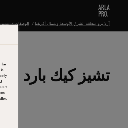
آرلا برو منطقة الشرق الأوسط وشمال أفريقيا
الوصفات
تشيز ك
 the
تشيز كيك بارد
 is
ectly
ct
erent
ome
ffer.