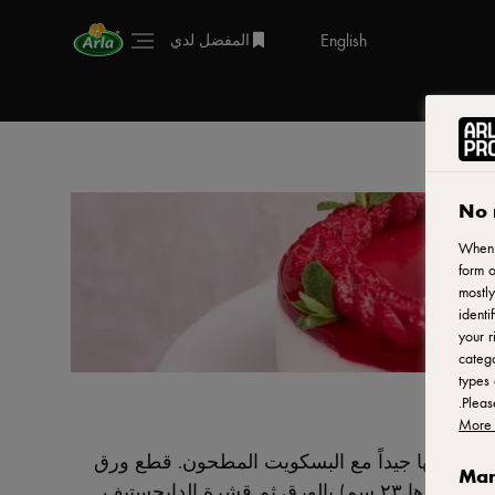
English
المفضل لدي
No 
When y
form o
mostly
identi
your r
catego
types 
.
Plea
More 
ة ونخلطها جيداً مع البسكويت المطحون. قطع ورق
Man
الزبدة دائريًا، ثم قم بتبطين صينية خبز (قطرها ٢٣ سم) بالورق ثم قشرة الدايجستيف.