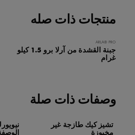
منتجات ذات صله
أضف
ARLA® PRO
إلى
جبنة القشدة من آرلا برو 1.5 كيلو
المفضلة
غرام
وصفات ذات صلة
تشيز كيك طازجة غير
نيويور
مخبوزة
الوصفة