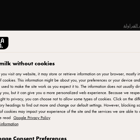
 الفراولة
milk without cookies
طباعة
ou visit any website, it may store or retrieve information on your browser, mostly in
f cookies. This information might be about you, your preferences or your device and
 used to make the site work as you expect it to. The information does not usually dir
fy you, but it can give you a more personalized web experience. Because we respe
ight to privacy, you can choose not to allow some types of cookies. Click on the diff
صنع الآيس
ry headings to find out more and change our default settings. However, blocking s
السيرب)
of cookies may impact your experience of the site and the services we are able to o
se read
Google Privacy Policy
ُمكن خفق
information
وناعم ثم
 يمكن إضافة
age Consent Preferences