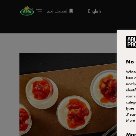
English
المفضل لدي
No 
When y
form o
mostly
identi
your r
catego
types 
.
Plea
More 
Man