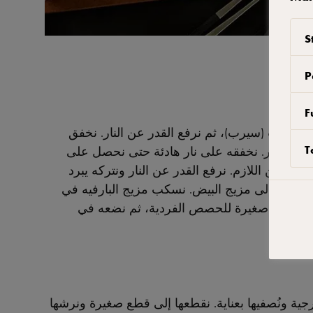
S
P
F
شربات (سيرب)، ثم نرفع القدر عن النار. نخفق
T
 إلى القدر. نخفقه على نار هادئة حتى نحصل على
أكثر من اللازم. نرفع القدر عن النار ونتركه يبرد
فها بهدوء إلى مزيج البيض. نسكب مزيج البارفيه في
رة أطباق صغيرة للحصص الفردية، ثم نضعه في
جية ونُصفيها بعناية. نقطعها إلى قطع صغيرة ونرشها