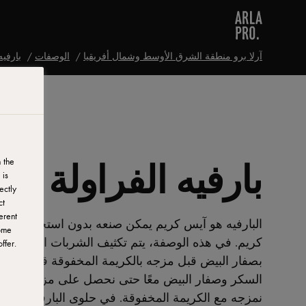
آرلا برو منطقة الشرق الأوسط وشمال أفريقيا
الوصفات
بارفيه
بارفيه الفراولة
 the
 is
ectly
ct
erent
البارفيه هو آيس كريم يمكن صنعه بدون استخدام آلة 
ome
كريم. في هذه الوصفة، يتم تكثيف الشربات الساخن (
ffer.
بصفار البيض قبل مزجه بالكريمة المخفوقة قليلاً. أو ي
السكر وصفار البيض معًا حتى نحصل على مزيج خفيفًا 
نمزجه مع الكريمة المخفوقة. في حلوى البارفيه هذه،