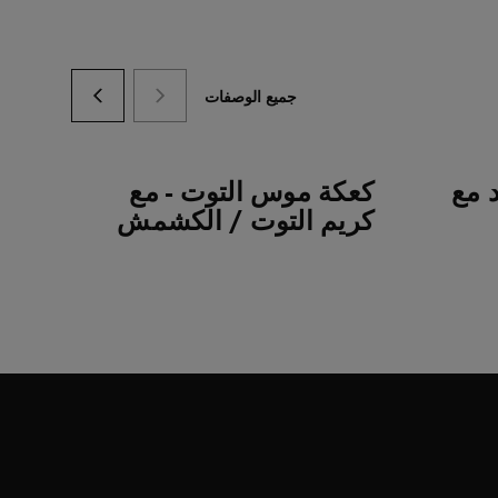
جميع الوصفات
 مع
كعكة موس التوت - مع
تار
كريم التوت / الكشمش
الك