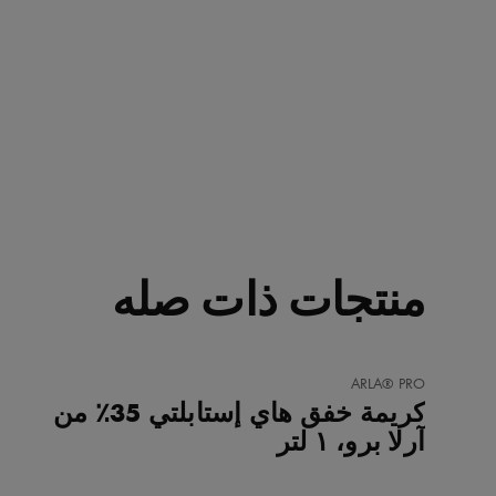
منتجات ذات صله
أضف
ARLA® PRO
إلى
كريمة خفق هاي إستابلتي 35٪ من
المفضلة
آرلا برو، ١ لتر