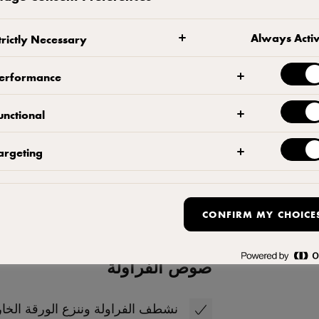
Always Acti
trictly Necessary
erformance
بارفيه
unctional
نغلي الماء والسكر حتى نحصل على 
argeting
الشربات مع صفار البيض، ثم نُعيده
رغوة خفيفة، يجب ألا نقوم بتسخينها 
قليلاً. نخفق الكريمة برفق ثم نُضي
طبق تقديم كبير أو نوزّعه في عش
CONFIRM MY CHOICE
الثلاجة ليبرد.
صوص الفراولة
نشطف الفراولة وننزع الورقة الخار