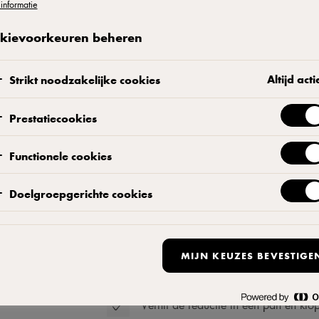
informatie
kievoorkeuren beheren
Altijd acti
Strikt noodzakelijke cookies
Reductie
Prestatiecookies
Doe alle ingrediënten behalve suiker
ervan over is.
Functionele cookies
Voeg zout en suiker toe, zeef de re
Doelgroepgerichte cookies
Saus
MIJN KEUZES BEVESTIGE
Snijd de boter in kleine blokjes.
Verhit de reductie in een pan en kl