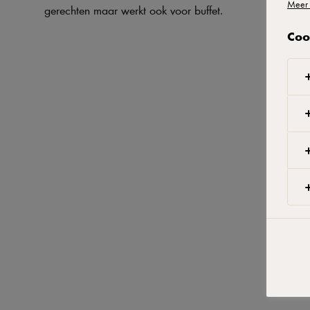
Meer 
gerechten maar werkt ook voor buffet.
Coo