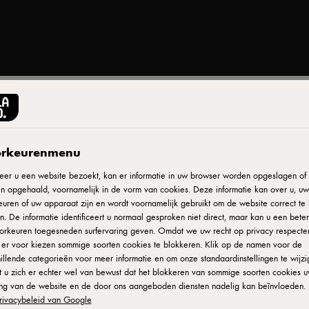
Print
rkeurenmenu
aus
er u een website bezoekt, kan er informatie in uw browser worden opgeslagen of e
n opgehaald, voornamelijk in de vorm van cookies. Deze informatie kan over u, uw
uren of uw apparaat zijn en wordt voornamelijk gebruikt om de website correct te 
. De informatie identificeert u normaal gesproken niet direct, maar kan u een bete
saus uit de
orkeuren toegesneden surfervaring geven. Omdat we uw recht op privacy respecte
 en
u er voor kiezen sommige soorten cookies te blokkeren. Klik op de namen voor de
illende categorieën voor meer informatie en om onze standaardinstellingen te wijzi
iseert dat de
 u zich er echter wel van bewust dat het blokkeren van sommige soorten cookies 
 met rijkdom en
ing van de website en de door ons aangeboden diensten nadelig kan beïnvloeden. 
 carte-
rivacybeleid van Google