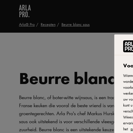
Arla® Pro
Recepten
Beurre blanc saus
Voo
Beurre blanc s
Wanne
worde
voorke
werken
Beurre blanc, of boter-witte wijnsaus, is een traditionele 
uw vo
Franse keuken die vooral de beste vriend is van vele vis-
kunt 
versch
groentegerechten. Arla Pro's chef Markus Hurskainen adv
Weest
saus ook uitstekend is voor verschillende vleesgerechten,
ervar
zuurheid. Beurre blanc is een uitstekende keuze voor à la
het
p