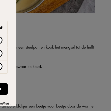
ef
 en zout in een steelpan en kook het mengsel tot de helft
ductie en bewaar ze koud.
N
op de boterblokjes een beetje voor beetje door de warme