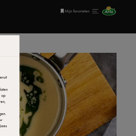
Mijn favorieten
ruit
laten
r op
ren,
gen.
uw
Lees