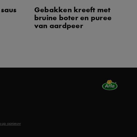
 saus
Gebakken kreeft met
Vi
bruine boter en puree
e
van aardpeer
di
p-up opnieuw