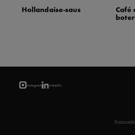
Hollandaise-saus
Café 
boter
Instagram
LinkedIn
Privacyverkl