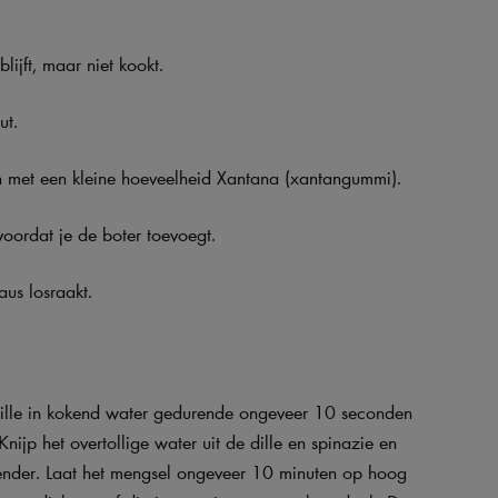
lijft, maar niet kookt.
ut.
eren met een kleine hoeveelheid Xantana (xantangummi).
oordat je de boter toevoegt.
aus losraakt.
 dille in kokend water gedurende ongeveer 10 seconden
Knijp het overtollige water uit de dille en spinazie en
lender. Laat het mengsel ongeveer 10 minuten op hoog