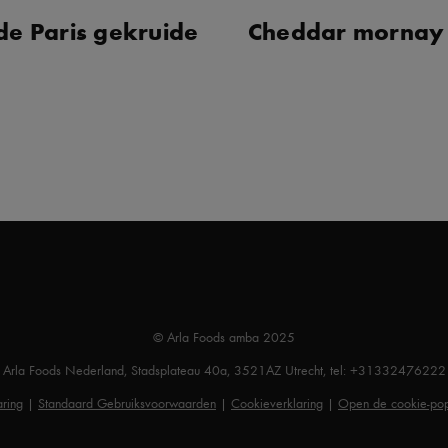
de Paris gekruide
Cheddar mornay
© Arla Foods amba 2025
Arla Foods Nederland, Stadsplateau 40a, 3521AZ Utrecht, tel: +31332476222
aring
|
Standaard Gebruiksvoorwaarden
|
Cookieverklaring
|
Open de cookie-po