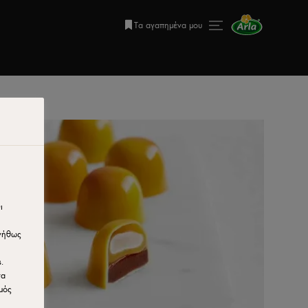
Τα αγαπημένα μου
ι
υνήθως
.
να
μός