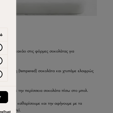
γό
ί βούτυρο κακάο στις φόρμες σοκολάτας για
η στρωμένη (tempered) σοκολάτα και χτυπάμε ελαφρώς
δειάζουμε την περίσσεια σοκολάτα πίσω στο μπολ.
Υ
για να την καθαρίσουμε και την αφήνουμε με τα
θεροποιηθεί.