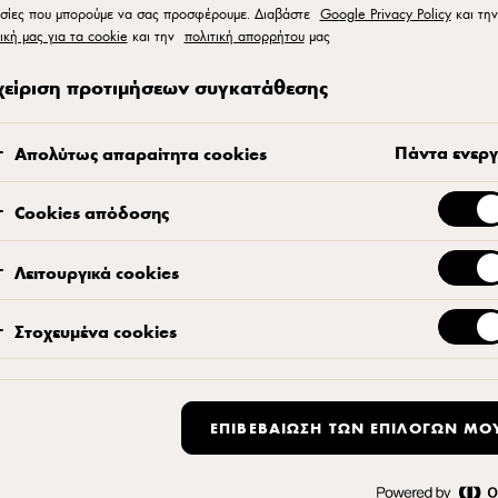
σίες που μπορούμε να σας προσφέρουμε. Διαβάστε
Google Privacy Policy
και την
ική μας για τα cookie
και την
πολιτική απορρήτου
μας
χείριση προτιμήσεων συγκατάθεσης
Πάντα ενερ
Σοκολατένιο κέλυφος
Απολύτως απαραίτητα cookies
Cookies απόδοσης
Βάζουμε λίγο κίτρινο και πορτοκαλ
διακόσμηση.
Λειτουργικά cookies
Γεμίζουμε εντελώς τις φόρμες με τ
Στοχευμένα cookies
για να φύγουν οι φυσαλίδες αέρα.
Αναποδογυρίζουμε τις φόρμες και α
ΕΠΙΒΕΒΑΊΩΣΗ ΤΩΝ ΕΠΙΛΟΓΏΝ ΜΟ
Ξύνουμε την επιφάνεια της φόρμας 
ανοίγματα προς τα κάτω για να στα