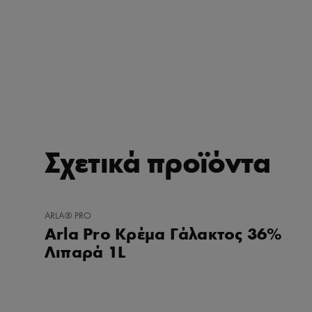
Σχετικά προϊόντα
ΠΡΟΣΘΉΚΗ
ARLA® PRO
ΣΤΑ
Arla Pro Κρέμα Γάλακτος 36%
ΑΓΑΠΗΜΈΝΑ
Λιπαρά 1L