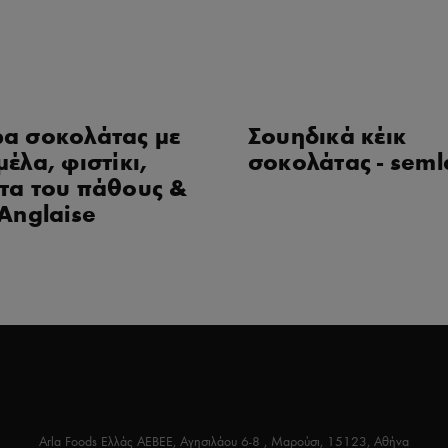
α σοκολάτας με
Σουηδικά κέικ
έλα, φιστίκι,
σοκολάτας - seml
τα του πάθους &
Anglaise
Arla Foods Ελλάς ΑΕΒΕΕ, Αγησιλάου 6-8 , Μαρούσι, 15123, Αθήνα