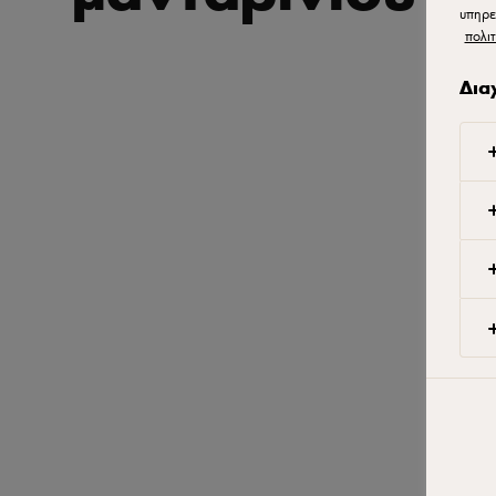
υπηρε
πολιτ
Δια