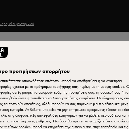
 καραμέλα μανταρινιού
Εκτύπωση
ε
τρο προτιμήσεων απορρήτου
επισκέπτεστε οποιονδήποτε ιστότοπο, μπορεί να αποθηκεύσει ή να ανακτήσει
 και
φορίες σχετικά με το πρόγραμμα περιήγησής σας, κυρίως με τη μορφή cookies. Ο
φορίες αυτές μπορεί να αφορούν εσάς, τις προτιμήσεις σας, τη συσκευή σας ή να
μοποιηθούν ώστε η τοποθεσία να λειτουργεί όπως αναμένετε. Οι πληροφορίες σ
ας ταυτοποιούν απευθείας, αλλά μπορούν να σας παρέχουν μια πιο εξατομικευμένη
κτυακή εμπειρία. Αν θέλετε, μπορείτε να μην επιτρέψετε ορισμένους τύπους cookies
 κλικ στις διαφορετικές επικεφαλίδες κατηγοριών για να μάθετε περισσότερα και 
ετε τις προεπιλεγμένες ρυθμίσεις. Ωστόσο, θα πρέπει να γνωρίζετε ότι ο αποκλεισ
ένων τύπων cookies μπορεί να επηρεάσει την εμπειρία σας στην τοποθεσία και τις