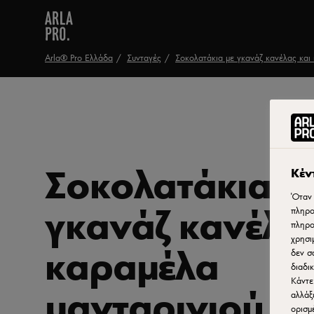
Arla® Pro Ελλάδα
Συνταγές
Σοκολατάκια με γκανάζ κανέλας και
Σοκολατάκια μ
Κέν
Όταν 
γκανάζ κανέλας
πληρο
πληρο
χρησι
καραμέλα
δεν σ
διαδι
Κάντε
μανταρινιού
αλλάξ
ορισμ