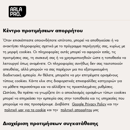
Arla® Pro Ελλάδα
Συνταγές
Γκανάς σοκολάτας
Κέντρο προτιμήσεων απορρήτου
Όταν επισκέπτεστε οποιονδήποτε ιστότοπο, μπορεί να αποθηκεύσει ή να
ανακτήσει πληροφορίες σχετικά με το πρόγραμμα περιήγησής σας, κυρίως με
Γκανάς σοκολάτας
τη μορφή cookies. Οι πληροφορίες αυτές μπορεί να αφορούν εσάς, τις
προτιμήσεις σας, τη συσκευή σας ή να χρησιμοποιηθούν ώστε η τοποθεσία να
Συνταγή από τη Disa Molin, Καλύτερη ζαχαροπλάστης της
λειτουργεί όπως αναμένετε. Οι πληροφορίες συνήθως δεν σας ταυτοποιούν
απευθείας, αλλά μπορούν να σας παρέχουν μια πιο εξατομικευμένη
χρονιάς Πρόκειται για μια εύκολη στην παρασκευή γκανάς
διαδικτυακή εμπειρία. Αν θέλετε, μπορείτε να μην επιτρέψετε ορισμένους
με σοκολάτα γάλακτος και μαύρη σοκολάτα. Τοποθέτησέ τη
τύπους cookies. Κάντε κλικ στις διαφορετικές επικεφαλίδες κατηγοριών για
να μάθετε περισσότερα και να αλλάξετε τις προεπιλεγμένες ρυθμίσεις.
με κορνέ πάνω σε κρέμα σοκολάτας γάλακτος ή κρέμα
Ωστόσο, θα πρέπει να γνωρίζετε ότι ο αποκλεισμός ορισμένων τύπων cookies
λευκής σοκολάτας και πασπάλισε με καραμελωμένα
μπορεί να επηρεάσει την εμπειρία σας στην τοποθεσία και τις υπηρεσίες που
αμύγδαλα ή καβουρδισμένη λευκή σοκολάτα. Έτσι
μπορούμε να σας προσφέρουμε. Διαβάστε
Google Privacy Policy
και την
πολιτική μας για τα cookie
και την
πολιτική απορρήτου
μας
δημιουργείται ένα πολυτελές και γεμάτο γεύση μικρό
σοκολατένιο επιδόρπιο σε ποτήρι – μια τέλεια ολοκλήρωση
Διαχείριση προτιμήσεων συγκατάθεσης
για το μεσημεριανό.