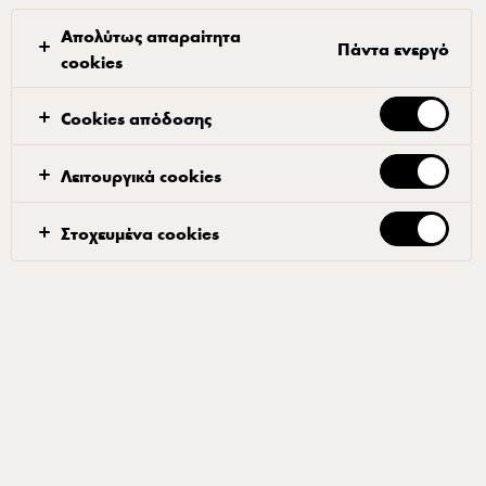
Απολύτως απαραίτητα
Πάντα ενεργό
cookies
Φέρε σε βρασμό την κρέμα γάλακτος και ρίξ’ τη
Cookies απόδοσης
πάνω στη σοκολάτα. Ανακάτεψε δυνατά με σύρμα ή
χτύπησε μέχρι να γίνει λείο μείγμα.
Λειτουργικά cookies
Άφησε σε θερμοκρασία δωματίου μέχρι να κρυώσει.
Στοχευμένα cookies
Διατήρησε σε θερμοκρασία δωματίου, όχι στο
ψυγείο, ώστε να παραμείνει μαλακή. Διατηρείται
καλά για 4–5 ημέρες σε θερμοκρασία δωματίου.
Σχετικά προϊόντα