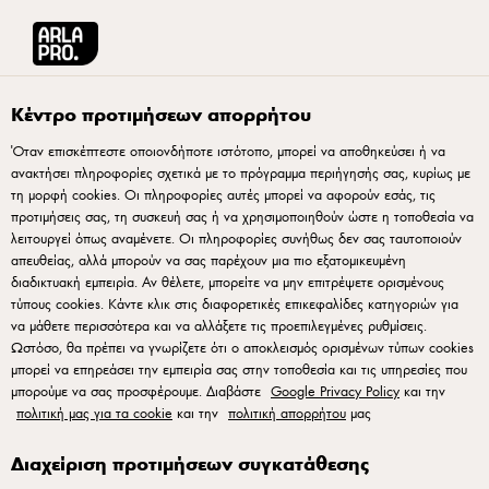
Arla® Pro Ελλάδα
Πολιτική Απορρήτου
Κέντρο προτιμήσεων απορρήτου
Όταν επισκέπτεστε οποιονδήποτε ιστότοπο, μπορεί να αποθηκεύσει ή να
Πολιτική Προστασίας
ανακτήσει πληροφορίες σχετικά με το πρόγραμμα περιήγησής σας, κυρίως με
τη μορφή cookies. Οι πληροφορίες αυτές μπορεί να αφορούν εσάς, τις
Προσωπικών Δεδομένων
προτιμήσεις σας, τη συσκευή σας ή να χρησιμοποιηθούν ώστε η τοποθεσία να
λειτουργεί όπως αναμένετε. Οι πληροφορίες συνήθως δεν σας ταυτοποιούν
απευθείας, αλλά μπορούν να σας παρέχουν μια πιο εξατομικευμένη
Στην Arla Foods γνωρίζουμε ότι σας ενδιαφέρει ο τρόπος
διαδικτυακή εμπειρία. Αν θέλετε, μπορείτε να μην επιτρέψετε ορισμένους
με τον οποίο διαχειριζόμαστε τις προσωπικές σας
τύπους cookies. Κάντε κλικ στις διαφορετικές επικεφαλίδες κατηγοριών για
να μάθετε περισσότερα και να αλλάξετε τις προεπιλεγμένες ρυθμίσεις.
πληροφορίες, γι' αυτό αντιμετωπίζουμε αυτού του είδους τις
Ωστόσο, θα πρέπει να γνωρίζετε ότι ο αποκλεισμός ορισμένων τύπων cookies
πληροφορίες με ιδιαίτερη προσοχή και υπευθυνότητα.
μπορεί να επηρεάσει την εμπειρία σας στην τοποθεσία και τις υπηρεσίες που
μπορούμε να σας προσφέρουμε. Διαβάστε
Google Privacy Policy
και την
ΕΝΗΜΕΡΩΣΗ ΓΙΑ ΤΑ ΠΡΟΣΩΠΙΚΑ
πολιτική μας για τα cookie
και την
πολιτική απορρήτου
μας
ΔΕΔΟΜΕΝΑ ΣΑΣ
Διαχείριση προτιμήσεων συγκατάθεσης
Μέσω του διαδικτυακού τόπου (www.arlapro.gr) σας