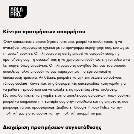
Arla® Pro Ελλάδα
Συνταγές
Τάρτα με βάση κουραμπιέ, κρέμα και αχλάδια
Κέντρο προτιμήσεων απορρήτου
Όταν επισκέπτεστε οποιονδήποτε ιστότοπο, μπορεί να αποθηκεύσει ή να
ανακτήσει πληροφορίες σχετικά με το πρόγραμμα περιήγησής σας, κυρίως με
Τάρτα με βάση κουραμπιέ,
τη μορφή cookies. Οι πληροφορίες αυτές μπορεί να αφορούν εσάς, τις
κρέμα και αχλάδια
προτιμήσεις σας, τη συσκευή σας ή να χρησιμοποιηθούν ώστε η τοποθεσία να
λειτουργεί όπως αναμένετε. Οι πληροφορίες συνήθως δεν σας ταυτοποιούν
απευθείας, αλλά μπορούν να σας παρέχουν μια πιο εξατομικευμένη
διαδικτυακή εμπειρία. Αν θέλετε, μπορείτε να μην επιτρέψετε ορισμένους
τύπους cookies. Κάντε κλικ στις διαφορετικές επικεφαλίδες κατηγοριών για
να μάθετε περισσότερα και να αλλάξετε τις προεπιλεγμένες ρυθμίσεις.
Ωστόσο, θα πρέπει να γνωρίζετε ότι ο αποκλεισμός ορισμένων τύπων cookies
Για τη βάση
μπορεί να επηρεάσει την εμπειρία σας στην τοποθεσία και τις υπηρεσίες που
μπορούμε να σας προσφέρουμε. Διαβάστε
Google Privacy Policy
και την
πολιτική μας για τα cookie
και την
πολιτική απορρήτου
μας
Προσαρμόζετε στο μίξερ πάγκου το εξάρτημα
«φτερό» και χτυπάτε το βούτυρο, και τη ζάχαρη άχνη
Διαχείριση προτιμήσεων συγκατάθεσης
πολύ καλά, για 15 - 20 λεπτά (ανάλογα με την ισχύ