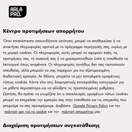
Arla® Pro Ελλάδα
Συνταγές
Μους σοκολάτας με τσίλι, μέντα και βατόμου
Κέντρο προτιμήσεων απορρήτου
Όταν επισκέπτεστε οποιονδήποτε ιστότοπο, μπορεί να αποθηκεύσει ή να
ανακτήσει πληροφορίες σχετικά με το πρόγραμμα περιήγησής σας, κυρίως με
Μους σοκολάτας με τσίλι,
τη μορφή cookies. Οι πληροφορίες αυτές μπορεί να αφορούν εσάς, τις
μέντα και βατόμουρα
προτιμήσεις σας, τη συσκευή σας ή να χρησιμοποιηθούν ώστε η τοποθεσία να
λειτουργεί όπως αναμένετε. Οι πληροφορίες συνήθως δεν σας ταυτοποιούν
απευθείας, αλλά μπορούν να σας παρέχουν μια πιο εξατομικευμένη
Ζήστε μια απολαυστική σύνθεση γεύσεων με αυτήν τη μους
διαδικτυακή εμπειρία. Αν θέλετε, μπορείτε να μην επιτρέψετε ορισμένους
τύπους cookies. Κάντε κλικ στις διαφορετικές επικεφαλίδες κατηγοριών για
σοκολάτας με τσίλι. Αυτή η συνταγή συνδυάζει τον πλούτο
να μάθετε περισσότερα και να αλλάξετε τις προεπιλεγμένες ρυθμίσεις.
της σοκολάτας με μια δόση καυτερού τσίλι, δημιουργώντας
Ωστόσο, θα πρέπει να γνωρίζετε ότι ο αποκλεισμός ορισμένων τύπων cookies
ένα μοναδικό και απολαυστικό επιδόρπιο. Με φρέσκια
μπορεί να επηρεάσει την εμπειρία σας στην τοποθεσία και τις υπηρεσίες που
μπορούμε να σας προσφέρουμε. Διαβάστε
Google Privacy Policy
και την
μέντα και βατόμουρα για μια έκρηξη φρεσκάδας, αυτή η
πολιτική μας για τα cookie
και την
πολιτική απορρήτου
μας
μους σοκολάτας τσίλι είναι ταυτόχρονα απλή στην
παρασκευή της, προσφέροντας παράλληλα πραγματική
Διαχείριση προτιμήσεων συγκατάθεσης
απόλαυση για τους γευστικούς κάλυκες. Αναβαθμίστε το