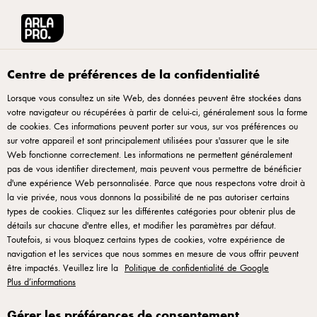
Arla® Pro
Recettes
Semla suédois revisité au chocolat
Centre de préférences de la confidentialité
Lorsque vous consultez un site Web, des données peuvent être stockées dans
votre navigateur ou récupérées à partir de celui-ci, généralement sous la forme
Semla suédois revisité au
de cookies. Ces informations peuvent porter sur vous, sur vos préférences ou
chocolat
sur votre appareil et sont principalement utilisées pour s'assurer que le site
Web fonctionne correctement. Les informations ne permettent généralement
pas de vous identifier directement, mais peuvent vous permettre de bénéficier
Brioche suédoise à la cardamome, garnie de crème, le
d'une expérience Web personnalisée. Parce que nous respectons votre droit à
la vie privée, nous vous donnons la possibilité de ne pas autoriser certains
semla se déguste traditionnellement en hiver. Ici, il se
types de cookies. Cliquez sur les différentes catégories pour obtenir plus de
réinvente en version chocolat, façon petit chou. Une crème
détails sur chacune d'entre elles, et modifier les paramètres par défaut.
noisette délicate, une garniture au chocolat, un nappage
Toutefois, si vous bloquez certains types de cookies, votre expérience de
navigation et les services que nous sommes en mesure de vous offrir peuvent
fondant… pour un équilibre entre intensité et douceur. À
être impactés. Veuillez lire la
Politique de confidentialité de Google
proposer en dessert individuel ou en café gourmand, ce
Plus d’informations
format original valorise le savoir-faire pâtissier tout en
Gérer les préférences de consentement
apportant une vraie alternative aux classiques de la carte.