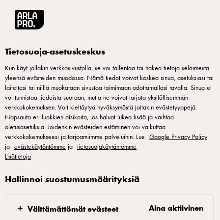
Arla® Pro Suomi
Tuotteet
Castello burger blue 150g
Tietosuoja-asetuskeskus
Kun käyt jollakin verkkosivustolla, se voi tallentaa tai hakea tietoja selaimesta
yleensä evästeiden muodossa. Nämä tiedot voivat koskea sinua, asetuksiasi tai
laitettasi tai niillä muokataan sivustoa toimimaan odottamallasi tavalla. Sinua ei
voi tunnistaa tiedoista suoraan, mutta ne voivat tarjota yksilöllisemmän
verkkokokemuksen. Voit kieltäytyä hyväksymästä joitakin evästetyyppejä.
Napsauta eri luokkien otsikoita, jos haluat lukea lisää ja vaihtaa
oletusasetuksia. Joidenkin evästeiden estäminen voi vaikuttaa
verkkokokemukseesi ja tarjoamiimme palveluihin. Lue
Google Privacy Policy
ja
evästekäytäntömme
ja
tietosuojakäytäntömme
Lisätietoja
Hallinnoi suostumusmäärityksiä
Aina aktiivinen
Välttämättömät evästeet