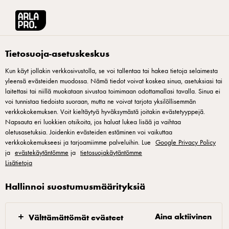
Arla® Pro Suomi
Tuotteet
Apetina snack vihreät oliivit ja valkosipuli 100g
Tietosuoja-asetuskeskus
Kun käyt jollakin verkkosivustolla, se voi tallentaa tai hakea tietoja selaimesta
yleensä evästeiden muodossa. Nämä tiedot voivat koskea sinua, asetuksiasi tai
laitettasi tai niillä muokataan sivustoa toimimaan odottamallasi tavalla. Sinua ei
voi tunnistaa tiedoista suoraan, mutta ne voivat tarjota yksilöllisemmän
verkkokokemuksen. Voit kieltäytyä hyväksymästä joitakin evästetyyppejä.
Napsauta eri luokkien otsikoita, jos haluat lukea lisää ja vaihtaa
oletusasetuksia. Joidenkin evästeiden estäminen voi vaikuttaa
verkkokokemukseesi ja tarjoamiimme palveluihin. Lue
Google Privacy Policy
ja
evästekäytäntömme
ja
tietosuojakäytäntömme
Lisätietoja
Hallinnoi suostumusmäärityksiä
Aina aktiivinen
Välttämättömät evästeet