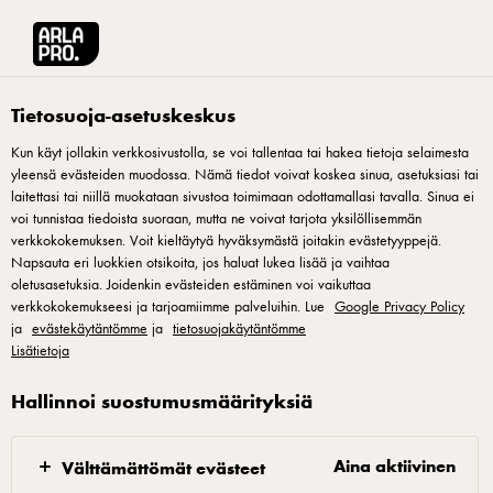
Arla® Pro Suomi
Tuotteet
Apetina kuutiot öljyssä, valkosipuli ja persilja 2
Tietosuoja-asetuskeskus
Kun käyt jollakin verkkosivustolla, se voi tallentaa tai hakea tietoja selaimesta
yleensä evästeiden muodossa. Nämä tiedot voivat koskea sinua, asetuksiasi tai
laitettasi tai niillä muokataan sivustoa toimimaan odottamallasi tavalla. Sinua ei
voi tunnistaa tiedoista suoraan, mutta ne voivat tarjota yksilöllisemmän
verkkokokemuksen. Voit kieltäytyä hyväksymästä joitakin evästetyyppejä.
Napsauta eri luokkien otsikoita, jos haluat lukea lisää ja vaihtaa
oletusasetuksia. Joidenkin evästeiden estäminen voi vaikuttaa
verkkokokemukseesi ja tarjoamiimme palveluihin. Lue
Google Privacy Policy
ja
evästekäytäntömme
ja
tietosuojakäytäntömme
Lisätietoja
Hallinnoi suostumusmäärityksiä
Aina aktiivinen
Välttämättömät evästeet