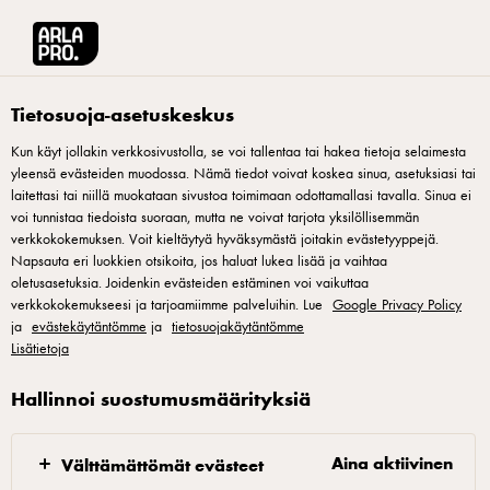
Arla® Pro Suomi
Tuotteet
Apetina snack yrtit ja mausteita 100g
Tietosuoja-asetuskeskus
Kun käyt jollakin verkkosivustolla, se voi tallentaa tai hakea tietoja selaimesta
yleensä evästeiden muodossa. Nämä tiedot voivat koskea sinua, asetuksiasi tai
laitettasi tai niillä muokataan sivustoa toimimaan odottamallasi tavalla. Sinua ei
voi tunnistaa tiedoista suoraan, mutta ne voivat tarjota yksilöllisemmän
verkkokokemuksen. Voit kieltäytyä hyväksymästä joitakin evästetyyppejä.
Napsauta eri luokkien otsikoita, jos haluat lukea lisää ja vaihtaa
oletusasetuksia. Joidenkin evästeiden estäminen voi vaikuttaa
verkkokokemukseesi ja tarjoamiimme palveluihin. Lue
Google Privacy Policy
ja
evästekäytäntömme
ja
tietosuojakäytäntömme
Lisätietoja
Hallinnoi suostumusmäärityksiä
Aina aktiivinen
Välttämättömät evästeet