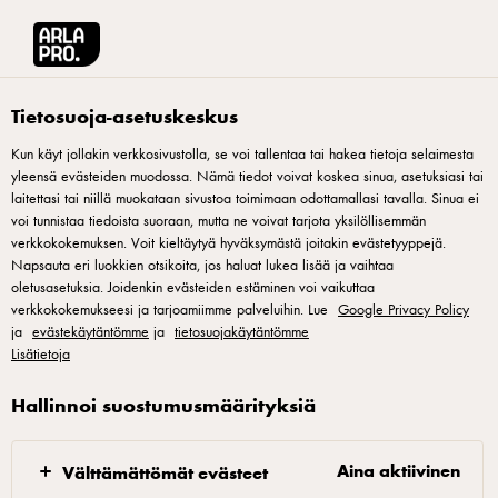
Arla® Pro Suomi
Reseptit
Viherpippurilla maustettua naudan paahtopaistia 
Tietosuoja-asetuskeskus
Kun käyt jollakin verkkosivustolla, se voi tallentaa tai hakea tietoja selaimesta
yleensä evästeiden muodossa. Nämä tiedot voivat koskea sinua, asetuksiasi tai
Viherpippurilla maustettua
laitettasi tai niillä muokataan sivustoa toimimaan odottamallasi tavalla. Sinua ei
naudan paahtopaistia ja
voi tunnistaa tiedoista suoraan, mutta ne voivat tarjota yksilöllisemmän
verkkokokemuksen. Voit kieltäytyä hyväksymästä joitakin evästetyyppejä.
Waldorfin salaattia
Napsauta eri luokkien otsikoita, jos haluat lukea lisää ja vaihtaa
oletusasetuksia. Joidenkin evästeiden estäminen voi vaikuttaa
verkkokokemukseesi ja tarjoamiimme palveluihin. Lue
Google Privacy Policy
Arla Pron keittiömestari Markus Hurskaisen buffet-reseptiikka
ja
evästekäytäntömme
ja
tietosuojakäytäntömme
ammentaa inspiraationsa suomalaisesta buffet-perinteestä.
Lisätietoja
Reseptissä naudan paahtopaisti maustetaan suolalla ja
Hallinnoi suostumusmäärityksiä
viherpippurilla. Liha viipaloidaan ohuiksi siivuiksi ja
tarjoillaan yhdessä Waldorfin salaatin kanssa, joka sisältää
Aina aktiivinen
Välttämättömät evästeet
juuriselleriä, varsiselleriä, omenaa, paahdettuja