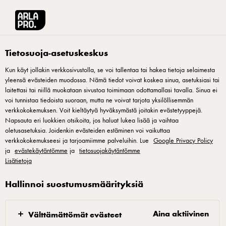
Arla® Pro Suomi
Reseptit
Uunijuusto
Tietosuoja-asetuskeskus
Kun käyt jollakin verkkosivustolla, se voi tallentaa tai hakea tietoja selaimesta
yleensä evästeiden muodossa. Nämä tiedot voivat koskea sinua, asetuksiasi tai
Uunijuusto
laitettasi tai niillä muokataan sivustoa toimimaan odottamallasi tavalla. Sinua ei
voi tunnistaa tiedoista suoraan, mutta ne voivat tarjota yksilöllisemmän
Herkullisia leipäreseptejä kaikenlaisiin ravintoloihin! Ismo
verkkokokemuksen. Voit kieltäytyä hyväksymästä joitakin evästetyyppejä.
Napsauta eri luokkien otsikoita, jos haluat lukea lisää ja vaihtaa
Sipeläinen tekee leipäruoista, eli monen arkisiksi mieltämistä
oletusasetuksia. Joidenkin evästeiden estäminen voi vaikuttaa
annoksista astetta herkullisempia. Mukana on syyssesonkiin
verkkokokemukseesi ja tarjoamiimme palveluihin. Lue
Google Privacy Policy
ja
sopivia ja ympäri vuoden myyviä herkkuja, upeita annoksia
evästekäytäntömme
ja
tietosuojakäytäntömme
Lisätietoja
yksin syötyinä tai yhdessä jaettuina. Makupalettien
inspiraatio löytyy Suomesta ja muista Pohjoismaista sekä
Hallinnoi suostumusmäärityksiä
kauempaa maailmalta. Moni resepti ei edellytä
onnistuakseen suurta valmistelua tai muita mittavia resursseja.
Aina aktiivinen
Välttämättömät evästeet