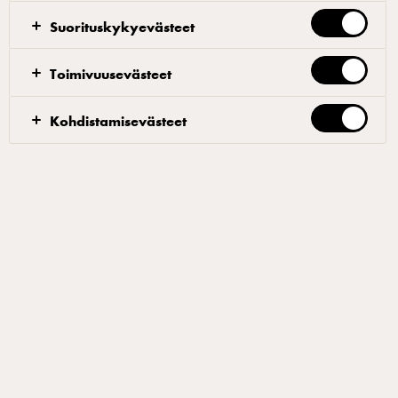
Suorituskykyevästeet
1. Leikkaa leipään ruudukkoa, mutta älä leikkaa
Toimivuusevästeet
loppuun asti. 2. Laita väleihin kermajuustoa paloina.
3. Sulata voi ja laita sekaan hienonnettu lehtipersilja
Kohdistamisevästeet
sekä valkosipuli. 4. Sudi voita leivän päälle ja paista
leipä uunissa 180-asteessa 15–20 minuuttia, kunnes
juusto on sulanut ja leipä on kullanruskea. 5. Ennen
tarjoilua sivele vielä voita leivän päälle ja halutessasi
viimeistele sormisuolalla.
Suodattimet
TÄYTETYT LEIVÄT JA VÄLIPALAT