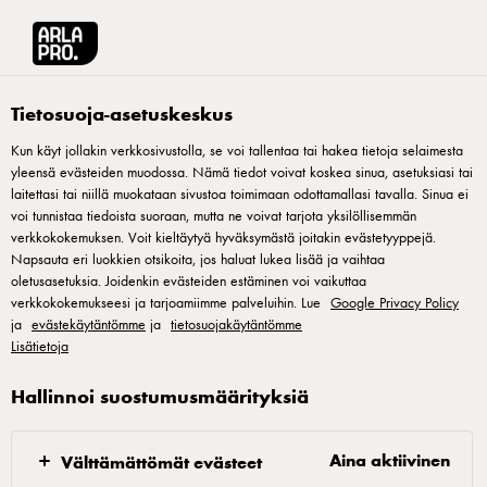
Arla® Pro Suomi
Reseptit
Tsatsiki-pastasalaatti
Tietosuoja-asetuskeskus
Kun käyt jollakin verkkosivustolla, se voi tallentaa tai hakea tietoja selaimesta
yleensä evästeiden muodossa. Nämä tiedot voivat koskea sinua, asetuksiasi tai
Tsatsiki-pastasalaatti
laitettasi tai niillä muokataan sivustoa toimimaan odottamallasi tavalla. Sinua ei
voi tunnistaa tiedoista suoraan, mutta ne voivat tarjota yksilöllisemmän
Raikas ja värikäs pastasalaatti maustetaan monikäyttöisellä
verkkokokemuksen. Voit kieltäytyä hyväksymästä joitakin evästetyyppejä.
Napsauta eri luokkien otsikoita, jos haluat lukea lisää ja vaihtaa
ja käyttövalmiilla Arla Pro Tsatsiki Jogurttikastikkeella.
oletusasetuksia. Joidenkin evästeiden estäminen voi vaikuttaa
verkkokokemukseesi ja tarjoamiimme palveluihin. Lue
Google Privacy Policy
ja
evästekäytäntömme
ja
tietosuojakäytäntömme
Lisätietoja
Tsatsiki-pastasalaatti
Hallinnoi suostumusmäärityksiä
1. Keitä pasta kypsäksi. Sekoita joukkoon oliiviöljy ja
Aina aktiivinen
Välttämättömät evästeet
anna jäähtyä. 2. Sekoita jäähtyneen pastan joukkoon