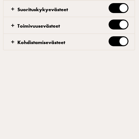
Suorituskykyevästeet
Toimivuusevästeet
Roisit ranet
Kohdistamisevästeet
Uppopaista ranskanperunat rapeiksi ja annostele
tarjoiluastioihin. Pursota päälle juustocremeä, ripottele
päälle Castello sinihomejuustomuru ja viimeistele
annos vihreällä tomatillosalsalla ja leikatulla
ruohosipulilla.
Vihreä tomatillosalsa
Aja kaikki ainekset blenderissä tai sauvasekoittimella
tasaiseksi, ei täysin sileäksi kastikkeeksi. Säilytä
kylmässä.