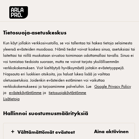
Arla® Pro Suomi
Reseptit
Roisit ranet
Tietosuoja-asetuskeskus
Kun käyt jollakin verkkosivustolla, se voi tallentaa tai hakea tietoja selaimesta
yleensä evästeiden muodossa. Nämä tiedot voivat koskea sinua, asetuksiasi tai
Roisit ranet
laitettasi tai niillä muokataan sivustoa toimimaan odottamallasi tavalla. Sinua ei
voi tunnistaa tiedoista suoraan, mutta ne voivat tarjota yksilöllisemmän
Keittiömestarimme Markus Hurskainen sukelsi diner-
verkkokokemuksen. Voit kieltäytyä hyväksymästä joitakin evästetyyppejä.
Napsauta eri luokkien otsikoita, jos haluat lukea lisää ja vaihtaa
nostalgiaan ja kehitti pilke silmäkulmassa herkullisia, tämän
oletusasetuksia. Joidenkin evästeiden estäminen voi vaikuttaa
päivän ruokalistoihin istuvia reseptejä. Roisit ranet eli
verkkokokemukseesi ja tarjoamiimme palveluihin. Lue
Google Privacy Policy
ja
englanniksi Filthy Fries – kaikilla mausteilla, saavat
evästekäytäntömme
ja
tietosuojakäytäntömme
Lisätietoja
herkullisen maun Castello Sinihomejuustomurusta ja Arla Pro
Juustocremestä. Itse tehty vihreä hot salsa tukee juustojen
Hallinnoi suostumusmäärityksiä
makua ja antaa lisää täyteläisyyttä ranskalaisiin. Roisit ranet
-reseptillä saat nostettua ranskalaisten annoshintaa helpolla
Aina aktiivinen
Välttämättömät evästeet
lisäboostilla. Annos sopii myös jaettavaksi.