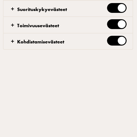
Paahda kanelitankoja, katajanmarjoja,
Suorituskykyevästeet
maustepippureita ja neilikoita kevyesti kuivalla
paistinpannulla ja jäähdytä. Jauha paahdetut
Toimivuusevästeet
mausteet, cayannepippuri ja tuore rosmariini hienoksi
jauheeksi.
Kohdistamisevästeet
Currykastike
Kuumenna voi kattilassa ja lisää kuoritut helmisipulit.
Freesaa hetken aikaa ja lisää renssatut sienet
joukkoon. Freesaa 10 minuuttia. Lisää curryjauhe ja
sokeri. Freesaa pari minuuttia. Kaada joukkoon
riistafondi ja kuivatut karpalot. Hauduta hiljalleen 20
– 30 minuuttia. Tarkista maku ja mausta tarvittaessa
suolalla.
Riistapyörykät ja viimeistely