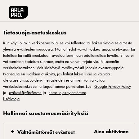
Arla® Pro Suomi
Reseptit
Riistapyörykkäcurry ja smetanaa
Tietosuoja-asetuskeskus
Kun käyt jollakin verkkosivustolla, se voi tallentaa tai hakea tietoja selaimesta
yleensä evästeiden muodossa. Nämä tiedot voivat koskea sinua, asetuksiasi tai
Riistapyörykkäcurry ja
laitettasi tai niillä muokataan sivustoa toimimaan odottamallasi tavalla. Sinua ei
smetanaa
voi tunnistaa tiedoista suoraan, mutta ne voivat tarjota yksilöllisemmän
verkkokokemuksen. Voit kieltäytyä hyväksymästä joitakin evästetyyppejä.
Napsauta eri luokkien otsikoita, jos haluat lukea lisää ja vaihtaa
Tässä annoksessa yhdistyy pohjolan ja idän eksotiikka.
oletusasetuksia. Joidenkin evästeiden estäminen voi vaikuttaa
verkkokokemukseesi ja tarjoamiimme palveluihin. Lue
Google Privacy Policy
Smetana pehmentää mukavasti mausteista currya. Lagerblad
ja
evästekäytäntömme
ja
tietosuojakäytäntömme
Foods Oy yhteistyöresepti.
Lisätietoja
Hallinnoi suostumusmäärityksiä
Curry-mausteseos
Aina aktiivinen
Välttämättömät evästeet