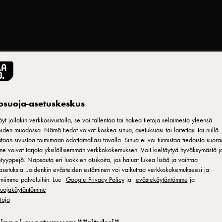
tosuoja-asetuskeskus
Tulosta
se
yt jollakin verkkosivustolla, se voi tallentaa tai hakea tietoja selaimesta yleensä
iden muodossa. Nämä tiedot voivat koskea sinua, asetuksiasi tai laitettasi tai niillä
aan sivustoa toimimaan odottamallasi tavalla. Sinua ei voi tunnistaa tiedoista suora
ne voivat tarjota yksilöllisemmän verkkokokemuksen. Voit kieltäytyä hyväksymästä jo
tyyppejä. Napsauta eri luokkien otsikoita, jos haluat lukea lisää ja vaihtaa
asetuksia. Joidenkin evästeiden estäminen voi vaikuttaa verkkokokemukseesi ja
miimme palveluihin. Lue
Google Privacy Policy
ja
evästekäytäntömme
ja
 Tämä versio
osuojakäytäntömme
etoja
 väriä.