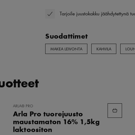
Tarjoile juustokakku jäähdytettynä t
Suodattimet
MAKEA LEIVONTA
KAHVILA
LOUN
tuotteet
LISÄÄ
ARLA® PRO
SUOSIKKEIHIN
Arla Pro tuorejuusto
maustamaton 16% 1,5kg
laktoositon