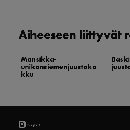
Aiheeseen liittyvät r
Mansikka-
Baski
unikonsiemenjuustoka
juus
kku
Instagram