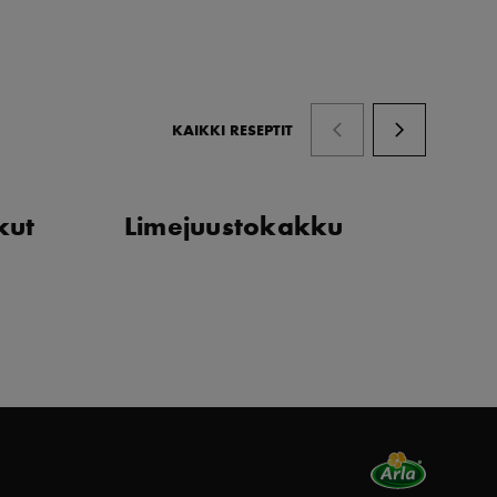
KAIKKI RESEPTIT
kut
Limejuustokakku
J