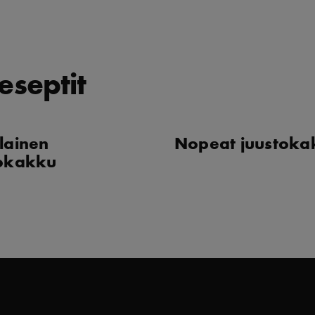
eseptit
lainen
Nopeat juustoka
tokakku