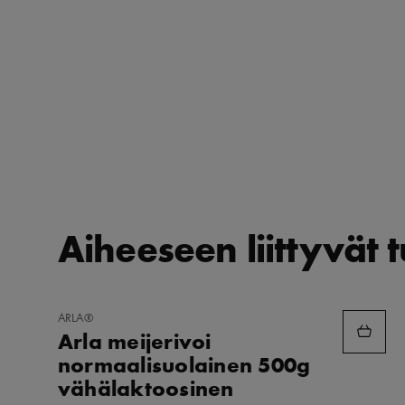
Aiheeseen liittyvät 
LISÄÄ
ARLA®
SUOSIKKEIHIN
Arla meijerivoi
normaalisuolainen 500g
vähälaktoosinen