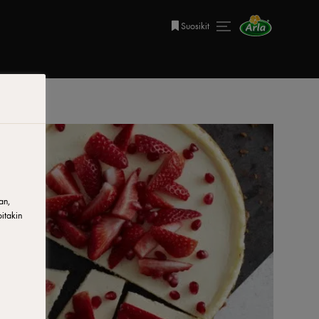
Suosikit
an,
itakin