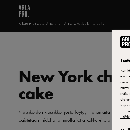
Arla® Pro Suomi
Reseptit
New York cheese cake
Tie
New York chee
Kun kä
eväste
muokat
cake
mutta 
eväste
oletus
tarjoa
Klassikoiden klassikko, josta löytyy monenlaita versiota.
tiet
Lisäti
paistetaan midolla lämmöllä jotta kakku ei ota juurikaan