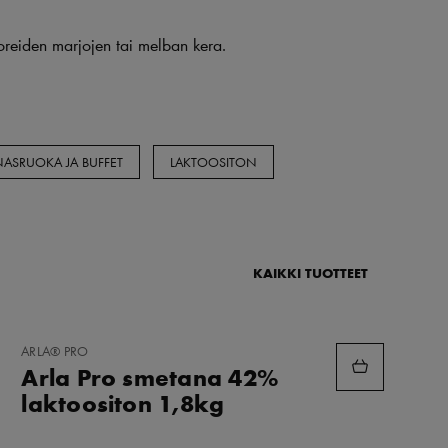
uoreiden marjojen tai melban kera.
ASRUOKA JA BUFFET
LAKTOOSITON
KAIKKI TUOTTEET
LISÄÄ
ARLA® PRO
SUOSIKKEIHIN
Arla Pro smetana 42%
laktoositon 1,8kg