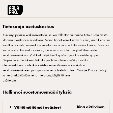
Arla® Pro Suomi
Reseptit
Viili
Tietosuoja-asetuskeskus
Kun käyt jollakin verkkosivustolla, se voi tallentaa tai hakea tietoja selaimesta
yleensä evästeiden muodossa. Nämä tiedot voivat koskea sinua, asetuksiasi tai
Viili
laitettasi tai niillä muokataan sivustoa toimimaan odottamallasi tavalla. Sinua ei
voi tunnistaa tiedoista suoraan, mutta ne voivat tarjota yksilöllisemmän
Lapsuuden kotini keittiössä oli usein viiliä kypsymässä.
verkkokokemuksen. Voit kieltäytyä hyväksymästä joitakin evästetyyppejä.
Napsauta eri luokkien otsikoita, jos haluat lukea lisää ja vaihtaa
Helppoa, hyvää ja ravitsevaa. Ja viili on meidän
oletusasetuksia. Joidenkin evästeiden estäminen voi vaikuttaa
suomalaisten juttu. Siitä kannattaa olla ylpeä!
verkkokokemukseesi ja tarjoamiimme palveluihin. Lue
Google Privacy Policy
ja
evästekäytäntömme
ja
tietosuojakäytäntömme
Lisätietoja
Hallinnoi suostumusmäärityksiä
1. Laita maito kattilaan ja kiehauta. Laske lämpö noin
90 asteeseen ja pidä tässä lämmössä 10 minuuttia.
Aina aktiivinen
Välttämättömät evästeet
2. Nosta kattila syrjään jäähtymään. 3. Anna jäähtyä