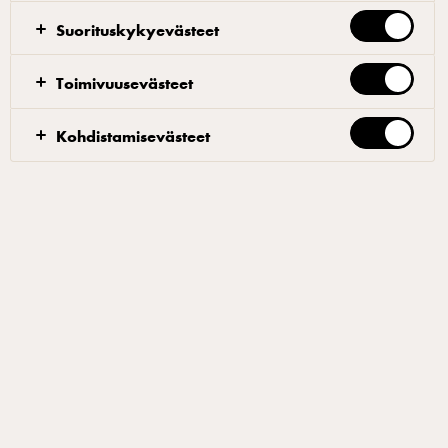
30 asteiseksi. 4. Ota desilitraa lämmintä maitoa ja
Suorituskykyevästeet
sekoita viili joukkoon. 5. Kaada seos lopun maidon
joukkoon ja pyöräytä puisella lusikalla muutaman
Toimivuusevästeet
kerran. 6. Sekoita ainekset keskenään ja jaa
kymmeneen kippoon. 7. Laita harsokangas viilien
Kohdistamisevästeet
päälle ja anna fermentoitua 20-25 asteessa 24 tuntia.
8. Siirrä viilit kylmään jälkikypsymään.
Viili
Viilin valmistukseen kannattaa käyttää
homogenoimatonta luomu maitoa koska se kermoittuu
hyvin ja mahdollistaa oikeanlaisen pinnarakenteen
muodostumisen. Hapatteena käytetään täysrasvaista
viiliä. Viilihapate koostuu maitohappo-bakteereista ja
viilihomeesta. Jätä hapatusastiaan hieman ilmatilaa,
jotta viilihome kasvaa optimaalisesti viilin pinnalle.