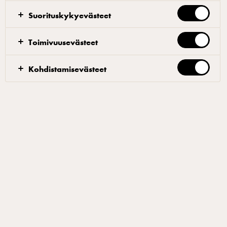
Suorituskykyevästeet
Helppo jääkahvi
Toimivuusevästeet
Tässä reseptissä valmistetaan kahvi aivan tavalliseen
Kohdistamisevästeet
tapaan kahvin keittimellä. Barista Kaisa Kokkonen
suosittelee käyttämään reseptissä 60–70 g jauhettua
kahvia litraa vettä kohden. Kahvin valumisen jälkeen
kuuma juoma siirretään kuumuutta kestäviin pulloihin
ja jäähdytetään. Jääkahvi säilyy jääkaapissa
muutaman päivän ajan. Kahvinkeitossa kannattaa olla
normaalia tarkempi: kylmä kahvi ei anna anteeksi
virheitä yhtä helposti kuin kuuma kahvi. Esimerkiksi
kitkerät maut korostuvat kylmässä juomassa kuumaa
kahvia enemmän. Kylmää jääkahvia on helppo
valmistaa tarpeen mukaan ja myös suurien määrien
valmistus onnistuu helposti. Juoma tarjoillaan lasista