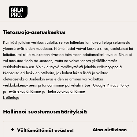
Arla® Pro Suomi
Reseptit
Helppo jääkahvi
Tietosuoja-asetuskeskus
Kun käyt jollakin verkkosivustolla, se voi tallentaa tai hakea tietoja selaimesta
yleensä evästeiden muodossa. Nämä tiedot voivat koskea sinua, asetuksiasi tai
Helppo jääkahvi
laitettasi tai niillä muokataan sivustoa toimimaan odottamallasi tavalla. Sinua ei
voi tunnistaa tiedoista suoraan, mutta ne voivat tarjota yksilöllisemmän
Kylmät kahvijuomat kasvattavat suosiotaan sekä kotioloissa
verkkokokemuksen. Voit kieltäytyä hyväksymästä joitakin evästetyyppejä.
Napsauta eri luokkien otsikoita, jos haluat lukea lisää ja vaihtaa
että kahviloissa. Cold brew on terminä tuttu, mutta juomana
oletusasetuksia. Joidenkin evästeiden estäminen voi vaikuttaa
se on melko työläs ja aikaavievä valmistaa. Jos haluaa
verkkokokemukseesi ja tarjoamiimme palveluihin. Lue
Google Privacy Policy
ja
helpon ja maukkaan vaihtoehdon cold brew -kahville,
evästekäytäntömme
ja
tietosuojakäytäntömme
Lisätietoja
perinteinen jääkahvi hyvin valmistettuna on oikein toimiva ja
myös herkullinen kesäjuoma. Barista Kaisa Kokkonen Kaffa
Hallinnoi suostumusmäärityksiä
Roasterysta kehitti asiakkaitamme varten trendikkäitä ja
raikkaita, uudenlaisia kahvijuomia.
Aina aktiivinen
Välttämättömät evästeet