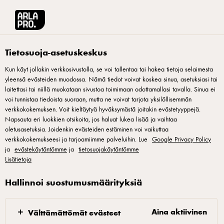
Arla® Pro Suomi
Reseptit
Elegantti Ruusu-cold-foam
Tietosuoja-asetuskeskus
Kun käyt jollakin verkkosivustolla, se voi tallentaa tai hakea tietoja selaimesta
yleensä evästeiden muodossa. Nämä tiedot voivat koskea sinua, asetuksiasi tai
Elegantti Ruusu-cold-foam
laitettasi tai niillä muokataan sivustoa toimimaan odottamallasi tavalla. Sinua ei
voi tunnistaa tiedoista suoraan, mutta ne voivat tarjota yksilöllisemmän
Cold foam tarkoittaa nimensä mukaisesti kylmää
verkkokokemuksen. Voit kieltäytyä hyväksymästä joitakin evästetyyppejä.
Napsauta eri luokkien otsikoita, jos haluat lukea lisää ja vaihtaa
maitovaahtoa. Kylmää vaahtoa voi varioida loputtomasti ja
oletusasetuksia. Joidenkin evästeiden estäminen voi vaikuttaa
sitä näkyy enenevissä määrin kahviloiden
verkkokokemukseesi ja tarjoamiimme palveluihin. Lue
Google Privacy Policy
ja
erikoisjuomamenuissa erityisesti Yhdysvalloissa. Myös
evästekäytäntömme
ja
tietosuojakäytäntömme
Lisätietoja
Suomessa erilaiset makumaidot ovat nostaneet suosiotaan.
Tässä versiossa maito maustetaan jääkaapissa yön yli ja se
Hallinnoi suostumusmäärityksiä
on valmiina käyttöön vaikka suoraan purkista. Barista Kaisa
Kokkonen Kaffa Roasterysta kehitti asiakkaitamme varten
Aina aktiivinen
Välttämättömät evästeet
trendikkäitä ja raikkaita, uudenlaisia kahvijuomia.