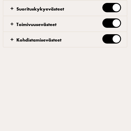
Suorituskykyevästeet
Toimivuusevästeet
Ruusumaito
Kohdistamisevästeet
Voit joko annostella ainekset erilliseen pulloon tai
suoraan maitotölkkiin. Sekoita kunnolla ja jätä
jääkaappiin maustumaan seuraavaan päivään. Siivilöi
ennen käyttöä. Valmis makumaito säilyy kylmässä
muutaman päivän ajan. Juoman pohjana on
jääamericano, joka tuo juomalle hieman paksuutta ja
täyteläisyyttä, mutta aivan yhtä hyvin voisi käyttää
tavallista jääkahvia – silloin kannataa listätä hieman
vaahdon määrää kahvin pinnalla.
Ruusu cold foam -kahvi
Vaahdota ruusumaito esimerkiksi pienessä