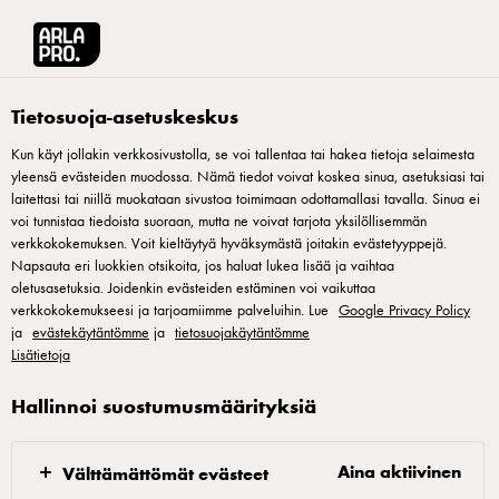
Arla® Pro Suomi
Reseptit
Caesar Burger
Tietosuoja-asetuskeskus
Kun käyt jollakin verkkosivustolla, se voi tallentaa tai hakea tietoja selaimesta
yleensä evästeiden muodossa. Nämä tiedot voivat koskea sinua, asetuksiasi tai
Caesar Burger
laitettasi tai niillä muokataan sivustoa toimimaan odottamallasi tavalla. Sinua ei
voi tunnistaa tiedoista suoraan, mutta ne voivat tarjota yksilöllisemmän
Valmista suosittu ja monesti menun suosituin annos, Caesar-
verkkokokemuksen. Voit kieltäytyä hyväksymästä joitakin evästetyyppejä.
Napsauta eri luokkien otsikoita, jos haluat lukea lisää ja vaihtaa
salaatti, hampurilaisena. Rakastettu klassikko syntyy salaatin
oletusasetuksia. Joidenkin evästeiden estäminen voi vaikuttaa
aineksista ja rapeista, parmesaanipintaisista sämpylöistä. Sen
verkkokokemukseesi ja tarjoamiimme palveluihin. Lue
Google Privacy Policy
ja
herkullisen maun ja toimivan rakenteen viimeistelee maukas
evästekäytäntömme
ja
tietosuojakäytäntömme
Lisätietoja
cheddarviipale.
Hallinnoi suostumusmäärityksiä
Aina aktiivinen
Välttämättömät evästeet
Broilerin paistaminen