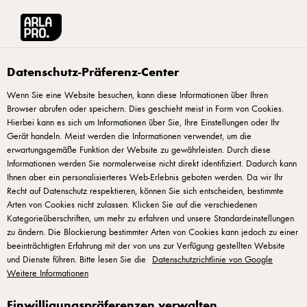
Arla® Pro
Rezepte
Schokoladenmuffins mit Frischkäsecreme
Datenschutz-Präferenz-Center
Wenn Sie eine Website besuchen, kann diese Informationen über Ihren
Browser abrufen oder speichern. Dies geschieht meist in Form von Cookies.
Schokoladenmuffins mit
Hierbei kann es sich um Informationen über Sie, Ihre Einstellungen oder Ihr
Frischkäsecreme
Gerät handeln. Meist werden die Informationen verwendet, um die
erwartungsgemäße Funktion der Website zu gewährleisten. Durch diese
Informationen werden Sie normalerweise nicht direkt identifiziert. Dadurch kann
Ihnen aber ein personalisierteres Web-Erlebnis geboten werden. Da wir Ihr
Recht auf Datenschutz respektieren, können Sie sich entscheiden, bestimmte
Arten von Cookies nicht zulassen. Klicken Sie auf die verschiedenen
Kategorieüberschriften, um mehr zu erfahren und unsere Standardeinstellungen
ZUBEREITUNG
zu ändern. Die Blockierung bestimmter Arten von Cookies kann jedoch zu einer
beeinträchtigten Erfahrung mit der von uns zur Verfügung gestellten Website
und Dienste führen. Bitte lesen Sie die
SCHOKOLADENMUFFINS
Datenschutzrichtlinie von Google
Weitere Informationen
Den Zucker und die Eier schaumig schlagen. Die
Einwilligungspräferenzen verwalten