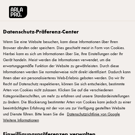
Arla® Pro
Rezepte
Fruchtiger Toast mit Ananas-Frischkäse
Datenschutz-Präferenz-Center
Wenn Sie eine Website besuchen, kann diese Informationen über Ihren
Browser abrufen oder speichern. Dies geschieht meist in Form von Cookies.
Fruchtiger Toast mit
Hierbei kann es sich um Informationen über Sie, Ihre Einstellungen oder Ihr
Ananas-Frischkäse
Gerät handeln. Meist werden die Informationen verwendet, um die
erwartungsgemäße Funktion der Website zu gewährleisten. Durch diese
Informationen werden Sie normalerweise nicht direkt identifiziert. Dadurch kann
Ihnen aber ein personalisierteres Web-Erlebnis geboten werden. Da wir Ihr
Recht auf Datenschutz respektieren, können Sie sich entscheiden, bestimmte
Arten von Cookies nicht zulassen. Klicken Sie auf die verschiedenen
Kategorieüberschriften, um mehr zu erfahren und unsere Standardeinstellungen
ZUBEREITUNG
zu ändern. Die Blockierung bestimmter Arten von Cookies kann jedoch zu einer
beeinträchtigten Erfahrung mit der von uns zur Verfügung gestellten Website
und Dienste führen. Bitte lesen Sie die
Datenschutzrichtlinie von Google
Das Brot leicht knusprig rösten und leicht abkühlen
Weitere Informationen
lassen. Dann eine großzügige Menge Castello®
Ananas & Mandel Frischkäse auf das knusprige
Einwilligungspräferenzen verwalten