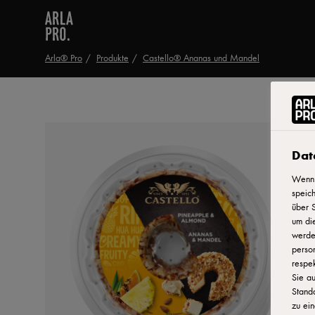
Arla® Pro
Produkte
Castello® Ananas und Mandel
Dat
Wenn 
speich
über S
um di
werden
person
respek
Sie au
Stand
zu ein