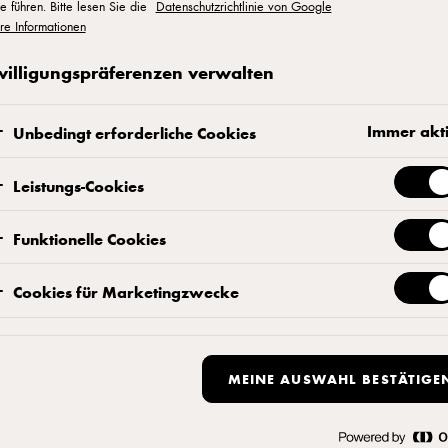
e führen. Bitte lesen Sie die
Datenschutzrichtlinie von Google
re Informationen
Kontaktieren Sie uns
willigungspräferenzen verwalten
Immer akt
Unbedingt erforderliche Cookies
Leistungs-Cookies
Funktionelle Cookies
ukt
Durchschnittl
pro 100 g
Cookies für Marketingzwecke
nas, 5% Ananassaft aus
Energie
MEINE AUSWAHL BESTÄTIGE
 kandierte Papaya (Papaya,
ronensäure), 3% Zucker,
Energie
ohannisbrotkernmehl, Zitrusfasern,