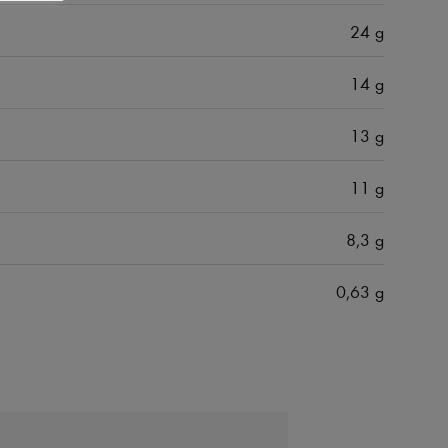
24 g
14 g
13 g
11 g
8,3 g
0,63 g