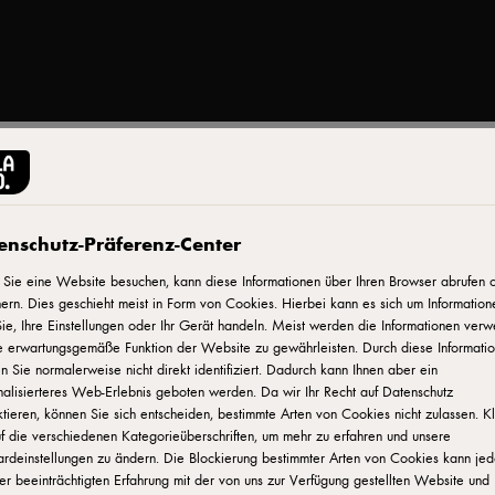
CASTELLO®
Castello® Ananas un
enschutz-Präferenz-Center
Sie eine Website besuchen, kann diese Informationen über Ihren Browser abrufen 
ern. Dies geschieht meist in Form von Cookies. Hierbei kann es sich um Information
ID: 22219
ie, Ihre Einstellungen oder Ihr Gerät handeln. Meist werden die Informationen verw
e erwartungsgemäße Funktion der Website zu gewährleisten. Durch diese Informati
Frischkäsezubereitung, wärmebehandelt. Doppelrahmstufe im Mi
 Sie normalerweise nicht direkt identifiziert. Dadurch kann Ihnen aber ein
alisierteres Web-Erlebnis geboten werden. Da wir Ihr Recht auf Datenschutz
Frischkäseringe sind ideal für dekorative genussmomente in fünf 
tieren, können Sie sich entscheiden, bestimmte Arten von Cookies nicht zulassen. K
Rum. Unter Schutzatmosphäre verpackt.
f die verschiedenen Kategorieüberschriften, um mehr zu erfahren und unsere
ardeinstellungen zu ändern. Die Blockierung bestimmter Arten von Cookies kann je
er beeinträchtigten Erfahrung mit der von uns zur Verfügung gestellten Website und
WO KANN MAN DAS PRODUKT KAUFEN?