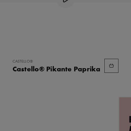
ZU
CASTELLO®
FAVORITEN
Castello® Pikante Paprika
HINZUFÜGEN