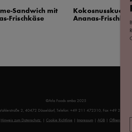
eme-Sandwich mit
Kokosnusskuchen
s-Frischkäse
Ananas-Frischkä
B
R
G
©Arla Foods amba 2025
Wahlerstraße 2, 40472 Düsseldorf, Telefon: +49 211 472310, Fax +49 211 4
|
Hinweis zum Datenschutz
|
Cookie Richtlinie
|
Impressum
|
AGB
|
Öffnen Sie da