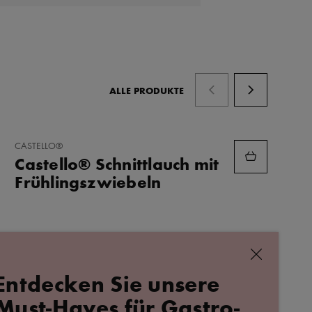
ALLE PRODUKTE
ZU
CASTELLO®
FAVORITEN
Castello® Schnittlauch mit
HINZUFÜGEN
Frühlingszwiebeln
schließen
Entdecken Sie unsere
ALLE REZEPTE
Must-Haves für Gastro-