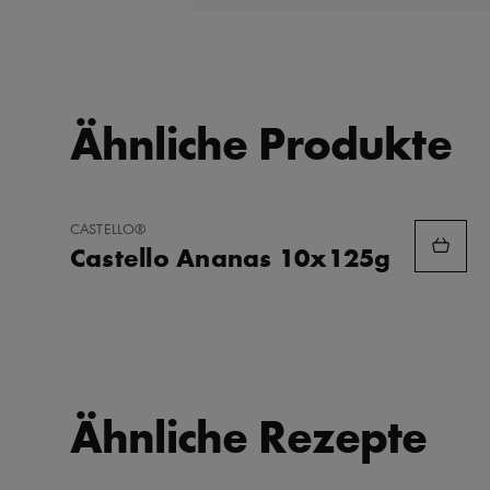
Ähnliche Produkte
ZU
CASTELLO®
FAVORITEN
Castello Ananas 10x125g
HINZUFÜGEN
Ähnliche Rezepte