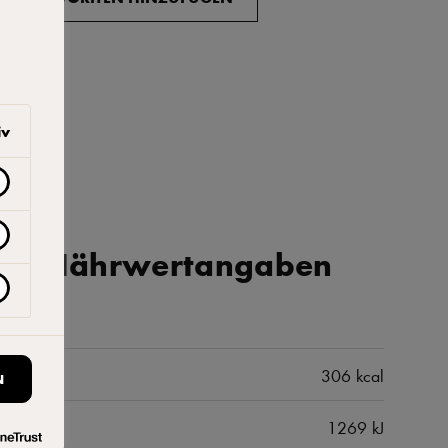
iv
iche Nährwertangaben
306 kcal
N
1269 kJ