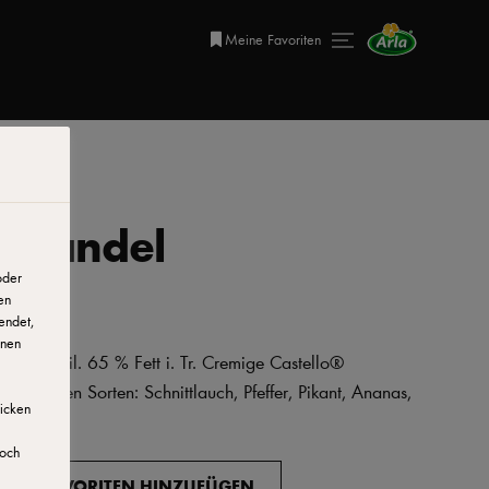
Meine Favoriten
d Mandel
oder
en
endet,
onen
lchanteil. 65 % Fett i. Tr. Cremige Castello®
köstlichen Sorten: Schnittlauch, Pfeffer, Pikant, Ananas,
licken
doch
ZU FAVORITEN HINZUFÜGEN