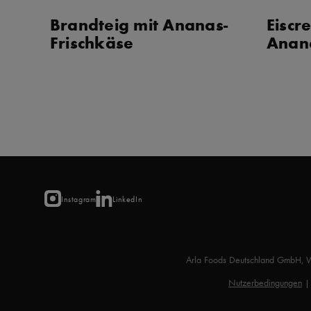
Brandteig mit Ananas-
Eiscr
Frischkäse
Anana
Instagram
LinkedIn
Arla Foods Deutschland GmbH, 
Nutzerbedingungen