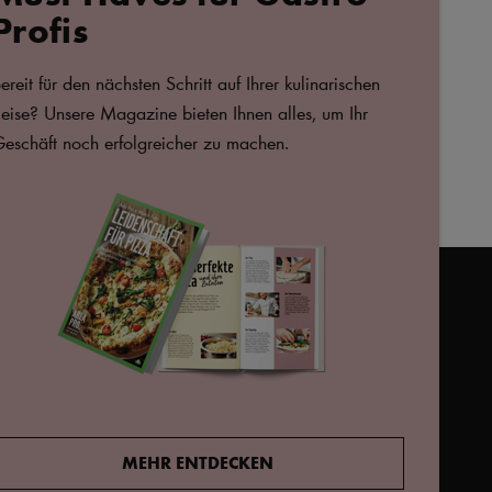
Profis
 mit
Süßer und salziger
B
se
French Toast mit
A
ereit für den nächsten Schritt auf Ihrer kulinarischen
Ananas-Frischkäse
eise? Unsere Magazine bieten Ihnen alles, um Ihr
eschäft noch erfolgreicher zu machen.
723166,
arlaprode@arlafoods.com
s Cookie-Popup erneut
MEHR ENTDECKEN