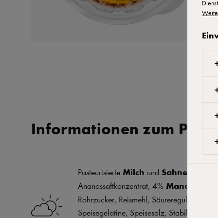
Dienst
Weite
Ein
Informationen zum Prod
Pasteurisierte
Milch
und
Sahne
, 8% Ana
Ananassaftkonzentrat, 4%
Mandeln
, 4%
Rohrzucker, Reismehl, Säureregulator: Cit
Speisegelatine, Speisesalz, Stabilisator: J