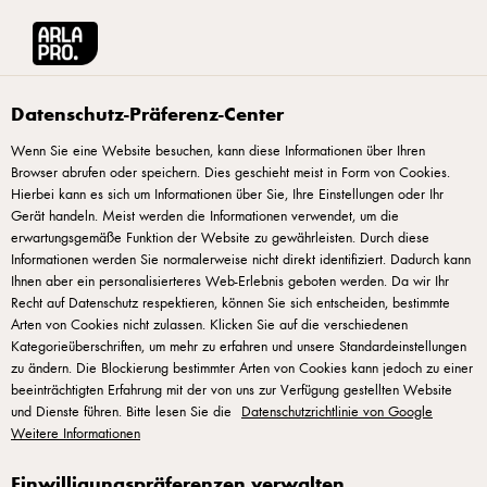
Arla® Pro
Rezepte
Fluffige japanische Pfannkuchen mit Ananas-Frischkäse
Datenschutz-Präferenz-Center
Wenn Sie eine Website besuchen, kann diese Informationen über Ihren
Browser abrufen oder speichern. Dies geschieht meist in Form von Cookies.
Fluffige japanische
Hierbei kann es sich um Informationen über Sie, Ihre Einstellungen oder Ihr
Pfannkuchen mit Ananas-
Gerät handeln. Meist werden die Informationen verwendet, um die
erwartungsgemäße Funktion der Website zu gewährleisten. Durch diese
Frischkäse und Beeren
Informationen werden Sie normalerweise nicht direkt identifiziert. Dadurch kann
Ihnen aber ein personalisierteres Web-Erlebnis geboten werden. Da wir Ihr
Recht auf Datenschutz respektieren, können Sie sich entscheiden, bestimmte
Arten von Cookies nicht zulassen. Klicken Sie auf die verschiedenen
Kategorieüberschriften, um mehr zu erfahren und unsere Standardeinstellungen
zu ändern. Die Blockierung bestimmter Arten von Cookies kann jedoch zu einer
beeinträchtigten Erfahrung mit der von uns zur Verfügung gestellten Website
ZUBEREITUNG
und Dienste führen. Bitte lesen Sie die
Datenschutzrichtlinie von Google
Weitere Informationen
Das Eiweiß in eine Schüssel geben und für etwa 20
Einwilligungspräferenzen verwalten