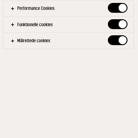
Performance Cookies
Funktionelle cookies
Målrettede cookies
ROSENBORG®
Danablu 29% 150 g
ID: 791588 7x150 g
Rosenborg Danablu er en klassisk dansk kraftig
blåskimmelost med letsaltet og krydret smag med en
skarp karakter. Når osten modner dannes der en let