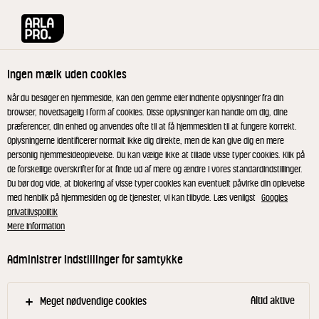
Arla® Pro
Produkter
Danablu 29% 150 g
Ingen mælk uden cookies
Når du besøger en hjemmeside, kan den gemme eller indhente oplysninger fra din
browser, hovedsagelig i form af cookies. Disse oplysninger kan handle om dig, dine
præferencer, din enhed og anvendes ofte til at få hjemmesiden til at fungere korrekt.
Oplysningerne identificerer normalt ikke dig direkte, men de kan give dig en mere
personlig hjemmesideoplevelse. Du kan vælge ikke at tillade visse typer cookies. Klik på
de forskellige overskrifter for at finde ud af mere og ændre i vores standardindstillinger.
Du bør dog vide, at blokering af visse typer cookies kan eventuelt påvirke din oplevelse
med henblik på hjemmesiden og de tjenester, vi kan tilbyde. Læs venligst
Googles
privatlivspolitik
Mere information
Administrer indstillinger for samtykke
Altid aktive
Meget nødvendige cookies