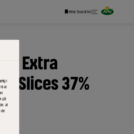
Mine favoritter
lu Extra
y Slices 37%
lig i
il at
an
ik på
de, at
g de