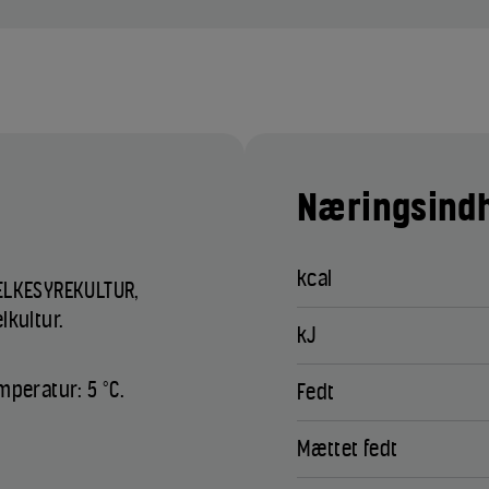
Næringsindh
kcal
MÆLKESYREKULTUR,
lkultur.
kJ
mperatur: 5 °C.
Fedt
Mættet fedt