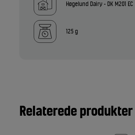
Høgelund Dairy - DK M201 EC
125 g
Relaterede produkter
TILFØJ