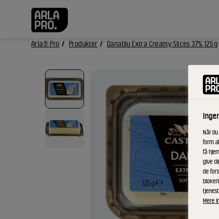
Arla® Pro
Produkter
Danablu Extra Creamy Slices 37% 125 g
Inge
Når du
form a
få hjem
give di
de fors
bloker
tjenest
Mere i