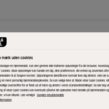
CASTELLO®
Danab
n mælk uden cookies
Cream
 besøger en hjemmeside, kan den gemme eller indhente oplysninger fra din browser, hovedsage
f cookies. Disse oplysninger kan handle om dig, dine præferencer, din enhed og anvendes ofte t
mesiden til at fungere korrekt. Oplysningerne identificerer normalt ikke dig direkte, men de k
125 g
g en mere personlig hjemmesideoplevelse. Du kan vælge ikke at tillade visse typer cookies. Kl
kellige overskrifter for at finde ud af mere og ændre i vores standardindstillinger. Du bør dog vi
ing af visse typer cookies kan eventuelt påvirke din oplevelse med henblik på hjemmesiden o
er, vi kan tilbyde. Læs venligst
Googles privatlivspolitik
ID: 52705 8x125 g
nformation