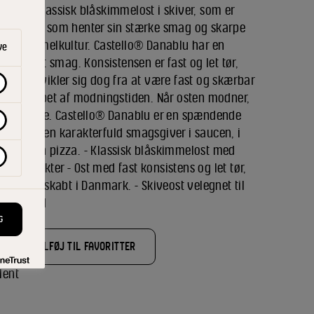
 er en klassisk blåskimmelost i skiver, som er
drende og som henter sin stærke smag og skarpe
blå skimmelkultur. Castello® Danablu har en
ve
og krydret smag. Konsistensen er fast og let tør,
Osten udvikler sig dog fra at være fast og skærbar
rbar i løbet af modningstiden. Når osten modner,
t frugttone. Castello® Danablu er en spændende
brød og en karakterfuld smagsgiver i saucen, i
rys på en pizza. - Klassisk blåskimmelost med
rp karakter - Ost med fast konsistens og let tør,
Kreativt skabt i Danmark. - Skiveost velegnet til
 ostebord
G
TILFØJ TIL FAVORITTER
lent