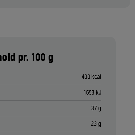
old pr. 100 g
400 kcal
1653 kJ
37 g
23 g