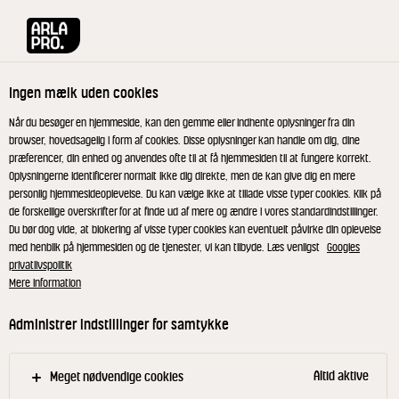
Arla® Pro
Produkter
Cremet Blåskimmelost 1820 g
Ingen mælk uden cookies
Når du besøger en hjemmeside, kan den gemme eller indhente oplysninger fra din
browser, hovedsagelig i form af cookies. Disse oplysninger kan handle om dig, dine
præferencer, din enhed og anvendes ofte til at få hjemmesiden til at fungere korrekt.
Oplysningerne identificerer normalt ikke dig direkte, men de kan give dig en mere
personlig hjemmesideoplevelse. Du kan vælge ikke at tillade visse typer cookies. Klik på
de forskellige overskrifter for at finde ud af mere og ændre i vores standardindstillinger.
Du bør dog vide, at blokering af visse typer cookies kan eventuelt påvirke din oplevelse
med henblik på hjemmesiden og de tjenester, vi kan tilbyde. Læs venligst
Googles
privatlivspolitik
Mere information
Administrer indstillinger for samtykke
Altid aktive
Meget nødvendige cookies