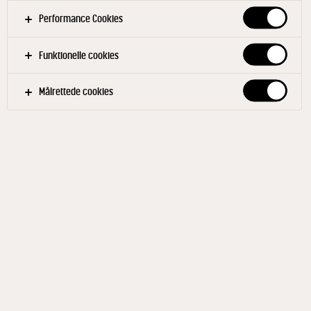
Performance Cookies
Funktionelle cookies
Målrettede cookies
CASTELLO®
Cremet Blåskimmelost 1820
g
ID: 20974 1x1820 g
Castello® Creamy Blue er en blåskimmelost med en