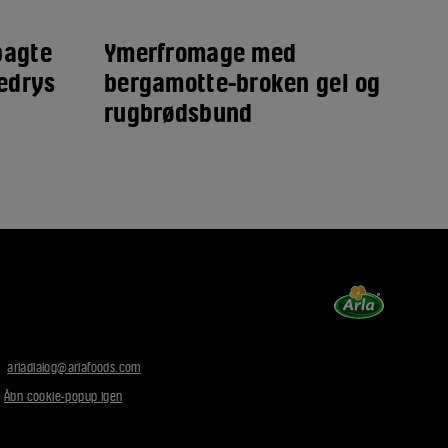
bagte
Ymerfromage med
Ri
edrys
bergamotte-broken gel og
hi
rugbrødsbund
:
arladialog@arlafoods.com
|
Åbn cookie-popup igen