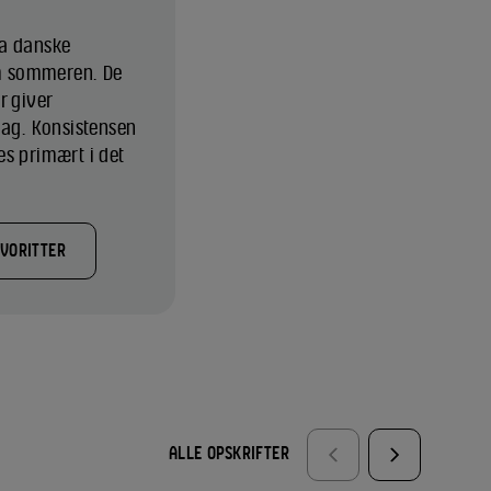
ra danske
m sommeren. De
r giver
mag. Konsistensen
es primært i det
AVORITTER
ALLE OPSKRIFTER