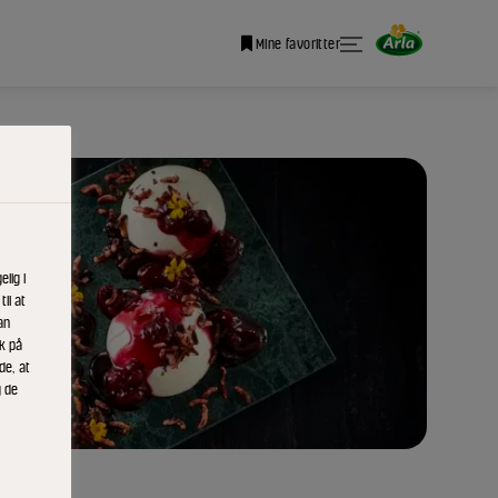
Mine favoritter
lig i
il at
an
ik på
de, at
g de