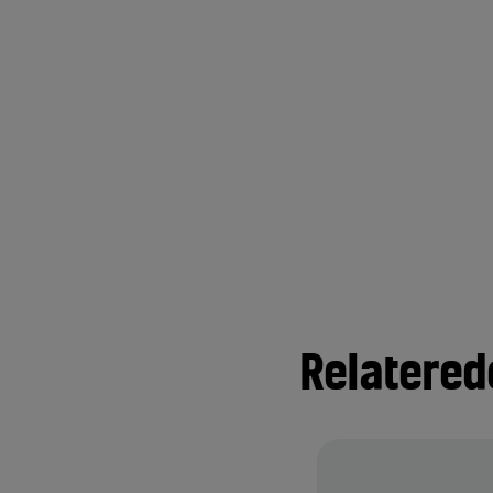
Relatered
 l