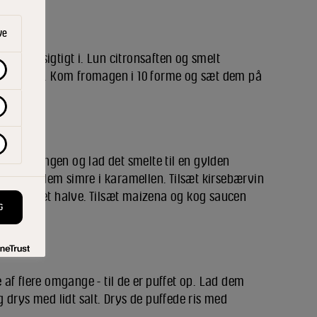
ve
ymer forsigtigt i. Lun citronsaften og smelt
rfromagen. Kom fromagen i 10 forme og sæt dem på
idt af gangen og lad det smelte til en gylden
r og lad dem simre i karamellen. Tilsæt kirsebærvin
eret til det halve. Tilsæt maizena og kog saucen
G
ne af flere omgange - til de er puffet op. Lad dem
 drys med lidt salt. Drys de puffede ris med