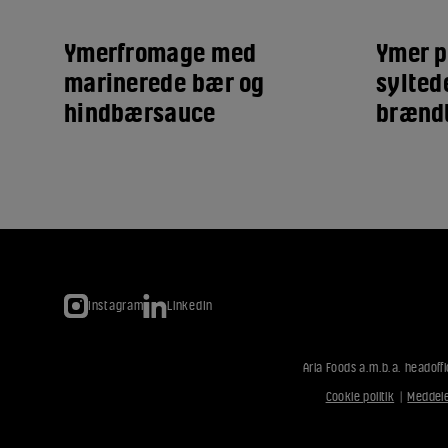
Ymerfromage med
Ymer p
marinerede bær og
sylted
hindbærsauce
brændt
Instagram
LinkedIn
Arla Foods a.m.b.a. headoffi
Cookie politik
|
Meddele