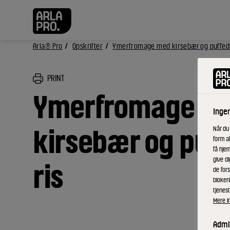
Arla® Pro
Opskrifter
Ymerfromage med kirsebær og puffede
PRINT
Ymerfromage m
Inge
kirsebær og puf
Når du
form a
få hjem
give di
ris
de fors
bloker
tjenest
Mere i
Admin