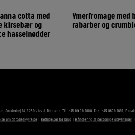
anna cotta med
Ymerfromage med 
e kirsebær og
rabarber og crumbl
e hasselnødder
ce, Sønderhøj 14, 8260 Viby J, Denmark, Tlf.: +45 89 38 1000, Fax: +45 8628 1691, E-mail
lse om databeskyttelse
|
Betingelser for brug
|
Håndtering af personlige oplysninger