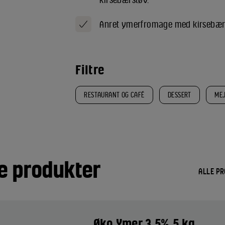
Anret ymerfromage med kirsebærs
Filtre
RESTAURANT OG CAFÉ
DESSERT
MEJ
e produkter
ALLE P
Øko Ymer 3,5% 5 kg