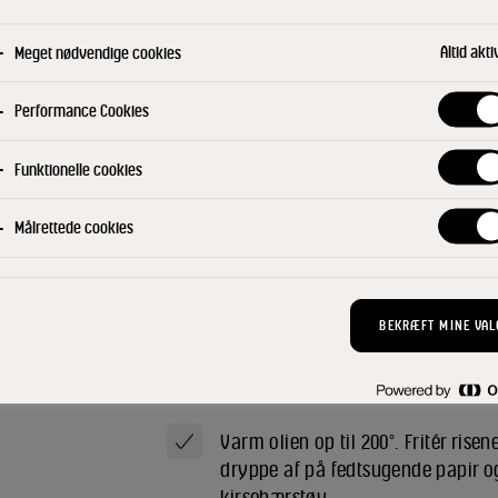
Ymerfromage
Altid akti
Meget nødvendige cookies
Pisk flormelis og æg luftigt. Vend 
Performance Cookies
husblassen heri. Vend det i yme
køl i 4-6 timer.
Funktionelle cookies
Kirsebærsauce
Målrettede cookies
Kom sukkeret i en sautérpande – l
karamel. Tilsæt de frosne kirsebæ
og flambér saucen til det er reduc
BEKRÆFT MINE VAL
godt igennem.
Puffede ris
Varm olien op til 200°. Fritér rise
dryppe af på fedtsugende papir og
kirsebærstøv.