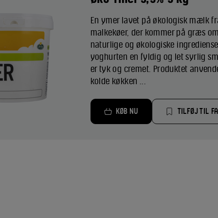
En ymer lavet på økologisk mælk f
malkekøer, der kommer på græs o
naturlige og økologiske ingrediense
yoghurten en fyldig og let syrlig s
er tyk og cremet. Produktet anvend
kolde køkken ...
KØB NU
TILFØJ TIL F