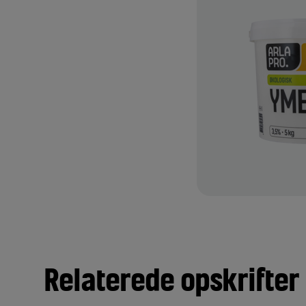
e med den bløde og runde
ig i både det kolde og varme
kes og anvendes i f.eks.
ler som topping på varme
ungerer fint sammen med
TILFØJ TIL FAVORITTER
Relaterede opskrifter