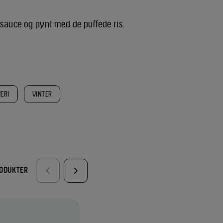
auce og pynt med de puffede ris.
ERI
VINTER
RODUKTER