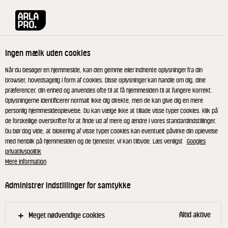
Arla® Pro
Opskrifter
Stegt hummer med brunet smør og jordskokk
Ingen mælk uden cookies
Stegt hummer med brunet
Når du besøger en hjemmeside, kan den gemme eller indhente oplysninger fra din
browser, hovedsagelig i form af cookies. Disse oplysninger kan handle om dig, dine
smør og jordskokkepuré
præferencer, din enhed og anvendes ofte til at få hjemmesiden til at fungere korrekt.
Oplysningerne identificerer normalt ikke dig direkte, men de kan give dig en mere
personlig hjemmesideoplevelse. Du kan vælge ikke at tillade visse typer cookies. Klik på
de forskellige overskrifter for at finde ud af mere og ændre i vores standardindstillinger.
Du bør dog vide, at blokering af visse typer cookies kan eventuelt påvirke din oplevelse
med henblik på hjemmesiden og de tjenester, vi kan tilbyde. Læs venligst
Googles
Brunet smør sifon
privatlivspolitik
Mere information
Kom vand, æggeblommer, citronsaft, og i en
Administrer indstillinger for samtykke
thermomixer og blend det på 65°. Tilsæt det
brunede smør (70°) i en tynd stråle. Kom cremen i
en sifonflaske og kom 2 patroner i. Opbevar
Altid aktive
Meget nødvendige cookies
flasken lunt.