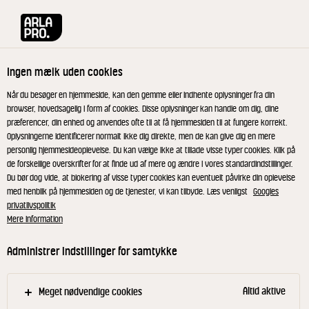
Arla® Pro
Opskrifter
Parfait-is med citron og mynte
Ingen mælk uden cookies
Parfait-is med citron og
Når du besøger en hjemmeside, kan den gemme eller indhente oplysninger fra din
browser, hovedsagelig i form af cookies. Disse oplysninger kan handle om dig, dine
mynte
præferencer, din enhed og anvendes ofte til at få hjemmesiden til at fungere korrekt.
Oplysningerne identificerer normalt ikke dig direkte, men de kan give dig en mere
personlig hjemmesideoplevelse. Du kan vælge ikke at tillade visse typer cookies. Klik på
Ispinde er en perfekt måde at lave en simpel og
de forskellige overskrifter for at finde ud af mere og ændre i vores standardindstillinger.
Du bør dog vide, at blokering af visse typer cookies kan eventuelt påvirke din oplevelse
velsmagende dessert som under service er nem at
med henblik på hjemmesiden og de tjenester, vi kan tilbyde. Læs venligst
Googles
anrette. Med mynte, citron og passion er der fart på
privatlivspolitik
smagen, hvilket skaber den perfekte balance.
Mere information
Ispinde kan laves i alverdens udgaver og sikrer nem
Administrer indstillinger for samtykke
håndtering i køkkenet.
Altid aktive
Meget nødvendige cookies