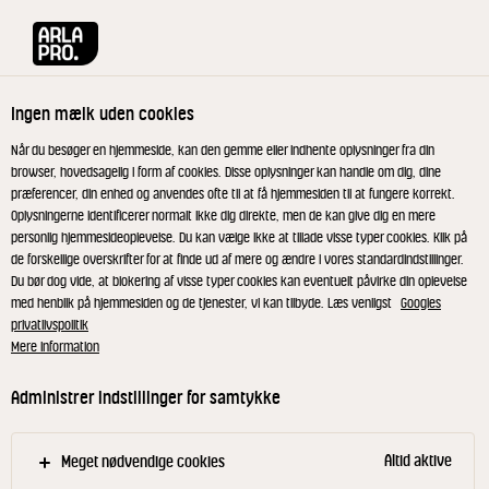
Arla® Pro
Opskrifter
Jordbærkoldskål med hyldeblomst, sprød rugb
Ingen mælk uden cookies
Jordbærkoldskål med
Når du besøger en hjemmeside, kan den gemme eller indhente oplysninger fra din
browser, hovedsagelig i form af cookies. Disse oplysninger kan handle om dig, dine
hyldeblomst, sprød rugbrød
præferencer, din enhed og anvendes ofte til at få hjemmesiden til at fungere korrekt.
Oplysningerne identificerer normalt ikke dig direkte, men de kan give dig en mere
og lakrids
personlig hjemmesideoplevelse. Du kan vælge ikke at tillade visse typer cookies. Klik på
de forskellige overskrifter for at finde ud af mere og ændre i vores standardindstillinger.
Du bør dog vide, at blokering af visse typer cookies kan eventuelt påvirke din oplevelse
Frisk jordbærkoldskål med et twist af lakrids i den
med henblik på hjemmesiden og de tjenester, vi kan tilbyde. Læs venligst
Googles
privatlivspolitik
sprøde rugbrødstopping.
Mere information
Administrer indstillinger for samtykke
Kom jordbær og sukker i en robot foodprocessor.
Blend et øjeblik til jordbærrene er hakket i mindre
Altid aktive
Meget nødvendige cookies
stykker. Bland kærnemælk, yoghurt,