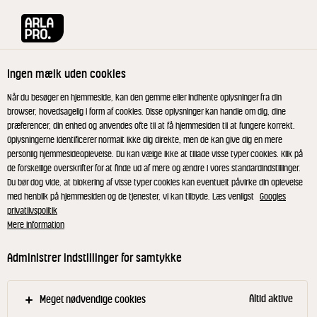
Arla® Pro
Opskrifter
Braiseret kalveskank med æbler og svampe
Ingen mælk uden cookies
Braiseret kalveskank med
Når du besøger en hjemmeside, kan den gemme eller indhente oplysninger fra din
browser, hovedsagelig i form af cookies. Disse oplysninger kan handle om dig, dine
æbler og svampe
præferencer, din enhed og anvendes ofte til at få hjemmesiden til at fungere korrekt.
Oplysningerne identificerer normalt ikke dig direkte, men de kan give dig en mere
personlig hjemmesideoplevelse. Du kan vælge ikke at tillade visse typer cookies. Klik på
Langtidsstegt kalveskank med æbler, svampe og
de forskellige overskrifter for at finde ud af mere og ændre i vores standardindstillinger.
Du bør dog vide, at blokering af visse typer cookies kan eventuelt påvirke din oplevelse
grov rodfrugtmos.
med henblik på hjemmesiden og de tjenester, vi kan tilbyde. Læs venligst
Googles
privatlivspolitik
Mere information
Skær 3-4 snit i kanten af hver kalveskank. Brun
Administrer indstillinger for samtykke
skankerne i ovnen i en dyb gastronom. Tilsæt
æblemost, kalvefond, løg, hvidløg, persillekviste,
Altid aktive
Meget nødvendige cookies
salt og peber og låg på gastronomen. Braiser