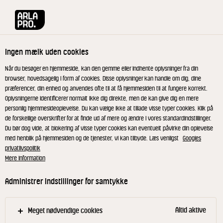
Arla® Pro
Opskrifter
Æble skyr morgenboller
Ingen mælk uden cookies
Æble skyr morgenboller
Når du besøger en hjemmeside, kan den gemme eller indhente oplysninger fra din
browser, hovedsagelig i form af cookies. Disse oplysninger kan handle om dig, dine
præferencer, din enhed og anvendes ofte til at få hjemmesiden til at fungere korrekt.
Lækre, saftige og koldthævede boller med skyr og
Oplysningerne identificerer normalt ikke dig direkte, men de kan give dig en mere
æbler.
personlig hjemmesideoplevelse. Du kan vælge ikke at tillade visse typer cookies. Klik på
de forskellige overskrifter for at finde ud af mere og ændre i vores standardindstillinger.
Du bør dog vide, at blokering af visse typer cookies kan eventuelt påvirke din oplevelse
med henblik på hjemmesiden og de tjenester, vi kan tilbyde. Læs venligst
Googles
privatlivspolitik
Dag 1
Mere information
Kom mel, vand, havregryn, skyr, surdej, æbler,
Administrer indstillinger for samtykke
gær og honning i en røremaskine. Slå dejen
sammen ved laveste hastighed i ca. 3 min. Skru
Altid aktive
Meget nødvendige cookies
herefter op til højeste hastighed og ælt dejen i ca.