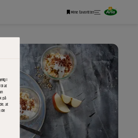
Mine favoritter
lig i
il at
an
ik på
de, at
g de