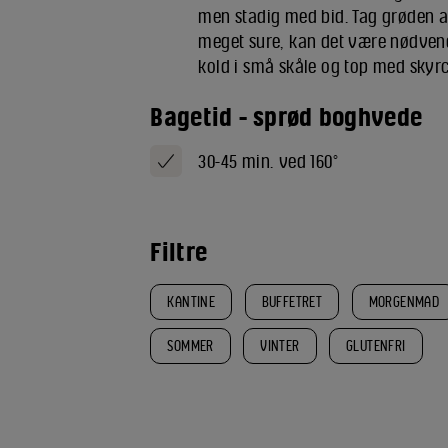
men stadig med bid. Tag grøden a
meget sure, kan det være nødvendig
kold i små skåle og top med sky
Bagetid - sprød boghvede
30-45 min. ved 160°
Filtre
KANTINE
BUFFETRET
MORGENMAD
SOMMER
VINTER
GLUTENFRI