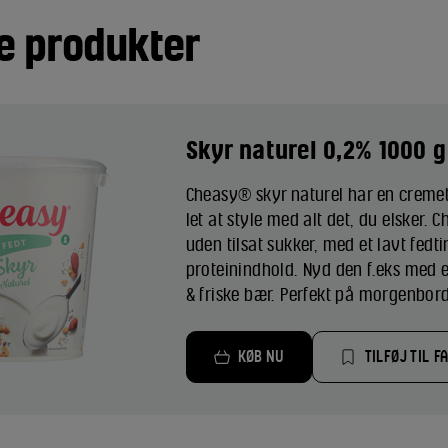
e produkter
Skyr naturel 0,2% 1000 g
Cheasy® skyr naturel har en cremet
let at style med alt det, du elsker. 
uden tilsat sukker, med et lavt fedt
proteinindhold. Nyd den f.eks med 
& friske bær. Perfekt på morgenborde
KØB NU
TILFØJ TIL F