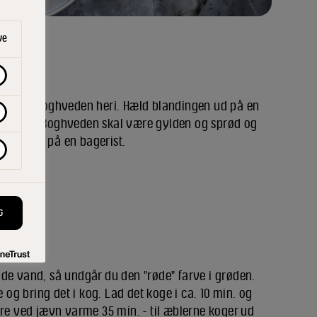
ve
g bland boghveden heri. Hæld blandingen ud på en
i ovnen. Boghveden skal være gylden og sprød og
t køle af på en bagerist.
G
de vand, så undgår du den "røde" farve i grøden.
g bring det i kog. Lad det koge i ca. 10 min. og
ere ved jævn varme 35 min. - til æblerne koger ud