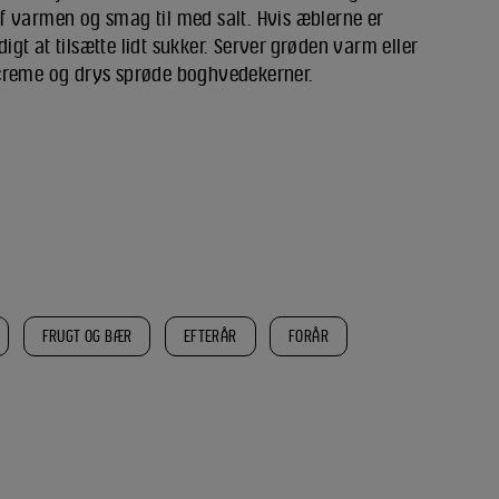
f varmen og smag til med salt. Hvis æblerne er
t at tilsætte lidt sukker. Server grøden varm eller
rcreme og drys sprøde boghvedekerner.
FRUGT OG BÆR
EFTERÅR
FORÅR