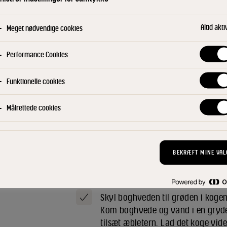
Altid akti
Meget nødvendige cookies
Sprød boghvede
Performance Cookies
Smelt sukker og kanel i vandet o
Funktionelle cookies
plade med bagepapir og bag det 
sukkeret let karamelliseret. Lad de
Målrettede cookies
Skyrcreme
Rør skyr sammen med fløde.
BEKRÆFT MINE VAL
Boghvedegrød
Skyl boghveden til grøden i kogen
Kom boghvede og vand i en gryde o
tilsæt æbletern. Lad det koge vid