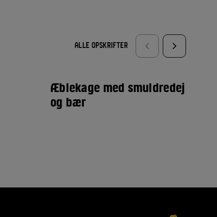
ALLE OPSKRIFTER
Æblekage med smuldredej
Kø
og bær
kæ
gr
æb