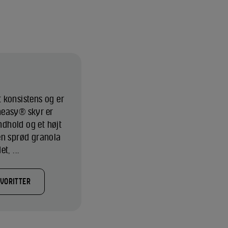
 konsistens og er
Cheasy® skyr er
indhold og et højt
en sprød granola
t, ...
AVORITTER