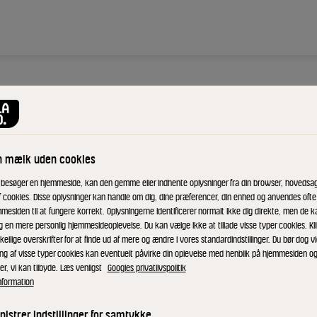
af
n mælk uden cookies
le
 besøger en hjemmeside, kan den gemme eller indhente oplysninger fra din browser, hovedsage
f cookies. Disse oplysninger kan handle om dig, dine præferencer, din enhed og anvendes ofte t
mesiden til at fungere korrekt. Oplysningerne identificerer normalt ikke dig direkte, men de k
g en mere personlig hjemmesideoplevelse. Du kan vælge ikke at tillade visse typer cookies. Kl
kellige overskrifter for at finde ud af mere og ændre i vores standardindstillinger. Du bør dog vi
tige smag
ing af visse typer cookies kan eventuelt påvirke din oplevelse med henblik på hjemmesiden o
u frøet i to
er, vi kan tilbyde. Læs venligst
Googles privatlivspolitik
nformation
syrlige æbler
det sammen
istrer indstillinger for samtykke