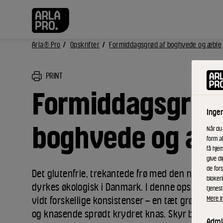
Arla® Pro
Opskrifter
Formiddagsgrød af boghvede og æble
PRINT
Formiddagsgrød 
Inge
boghvede og æb
Når du
form a
få hjem
give di
de fors
Det glutenfrie, trekantede frø med den nøddeag
bloker
dyrkes økologisk i Danmark. I denne opskrift får d
tjenest
Mere i
vidt forskellige konsistenser – en tæt grød med 
og knasende sprødt krydret knas. Skyr binder 
Admin