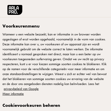
Arla® Pro
Producten
Frappuccino Caramel IJskoffie 250 ml
Voorkeurenmenu
Wanneer u een website bezoekt, kan er informatie in uw browser worden
opgeslagen of eruit worden opgehaald, voornamelijk in de vorm van cookies.
Deze informatie kan over u, uw voorkeuren of uw apparaat zijn en wordt
voornamelijk gebruikt om de website correct te laten werken. De informatie
identificeert u normaal gesproken niet direct, maar kan u een beter op uw
voorkeuren toegesneden surfervaring geven. Omdat we uw recht op privacy
respecteren, kunt u er voor kiezen sommige soorten cookies te blokkeren. Klik
op de namen voor de verschillende categorieën voor meer informatie en om
onze standaardinstellingen te wijzigen. Weest u zich er echter wel van bewust
dat het blokkeren van sommige soorten cookies uw ervaring van de website
en de door ons aangeboden diensten nadelig kan beïnvloeden. Lees het
privacybeleid van Google
Meer informatie
Cookievoorkeuren beheren