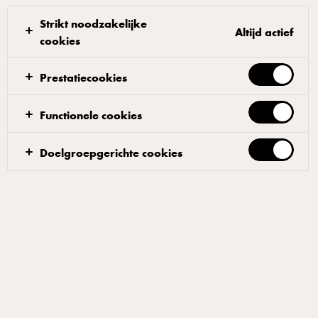
Strikt noodzakelijke
Altijd actief
cookies
Prestatiecookies
STARBUCKS® FRAPPUCCINO®
Frappuccino Caramel IJskoffie
Functionele cookies
250 ml
Doelgroepgerichte cookies
ID: 56796 8x250 ml
IJskoffie geïnspireerd op de originele Starbucks
Frappuccino®. Een heerlijke blend van onze Starbucks®
espresso, romige melk en boterzachte caramel smaak. Ready
to go when you are!
TOEVOEGEN AAN FAVORIETEN