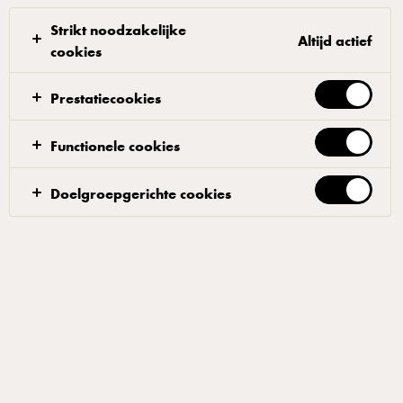
Strikt noodzakelijke
Altijd actief
cookies
Prestatiecookies
ARLA® PRO
Arla Pro Milkshake Mix Vanille
Functionele cookies
2 L
Doelgroepgerichte cookies
ID: 594304 6x2 l
De perfecte mix voor snelle en heerlijke shakes en smoothies.
De smaak is zoet en romig met een goede en gelijkmatige
consistentie. Doe bessen, fruit of groenten in de blender
samen met veel ijsblokjes of roomijs, voeg de milkshakemix
toe en mix. Ook geschikt voor ijskoffie en mokkashake. Te
gebruiken in een blender en slush ijsmachine. Lang houdbaar
product. Na opening gekoeld bewaren.