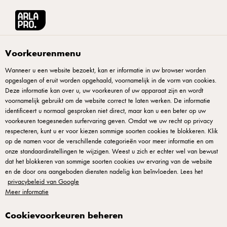
Arla® Pro
Magazines en brochures
Koken met de seizoenen
Voorkeurenmenu
Wanneer u een website bezoekt, kan er informatie in uw browser worden
opgeslagen of eruit worden opgehaald, voornamelijk in de vorm van cookies.
Deze informatie kan over u, uw voorkeuren of uw apparaat zijn en wordt
voornamelijk gebruikt om de website correct te laten werken. De informatie
identificeert u normaal gesproken niet direct, maar kan u een beter op uw
voorkeuren toegesneden surfervaring geven. Omdat we uw recht op privacy
respecteren, kunt u er voor kiezen sommige soorten cookies te blokkeren. Klik
op de namen voor de verschillende categorieën voor meer informatie en om
Koken met de
onze standaardinstellingen te wijzigen. Weest u zich er echter wel van bewust
dat het blokkeren van sommige soorten cookies uw ervaring van de website
seizoenen
en de door ons aangeboden diensten nadelig kan beïnvloeden. Lees het
privacybeleid van Google
Meer marge en smaak met vers, lokaal en biologisch.
Meer informatie
Ontdek de beste groenterecepten uit ieder seizoen.
Cookievoorkeuren beheren