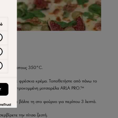
γό
α
ο πίτσας στους 350°C.
λύψτε την με φρέσκια κρέμα. Τοποθετήστε από πάνω το
έστε τη χοντροκομμένη μοτσαρέλα ARLA PRO.™
Υ
 σύκα και βάλτε τη στο φούρνο για περίπου 3 λεπτά.
σερβίρετε την πίτσα ζεστή.