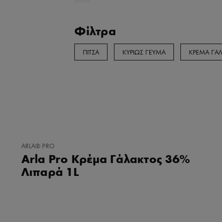
Φίλτρα
ΠΙΤΣΑ
ΚΥΡΙΩΣ ΓΕΥΜΑ
ΚΡΕΜΑ ΓΑ
ΠΡΟΣΘΉΚΗ
ARLA® PRO
ΣΤΑ
Arla Pro Κρέμα Γάλακτος 36%
ΑΓΑΠΗΜΈΝΑ
Λιπαρά 1L