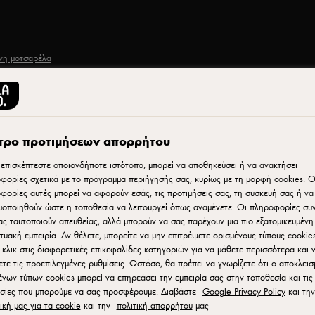
νη μοτσαρέλα
τρο προτιμήσεων απορρήτου
Εκτύπωση
επισκέπτεστε οποιονδήποτε ιστότοπο, μπορεί να αποθηκεύσει ή να ανακτήσει
φορίες σχετικά με το πρόγραμμα περιήγησής σας, κυρίως με τη μορφή cookies. Ο
φορίες αυτές μπορεί να αφορούν εσάς, τις προτιμήσεις σας, τη συσκευή σας ή να
μοποιηθούν ώστε η τοποθεσία να λειτουργεί όπως αναμένετε. Οι πληροφορίες σ
ας ταυτοποιούν απευθείας, αλλά μπορούν να σας παρέχουν μια πιο εξατομικευμένη
κτυακή εμπειρία. Αν θέλετε, μπορείτε να μην επιτρέψετε ορισμένους τύπους cookies
η
 κλικ στις διαφορετικές επικεφαλίδες κατηγοριών για να μάθετε περισσότερα και 
ετε τις προεπιλεγμένες ρυθμίσεις. Ωστόσο, θα πρέπει να γνωρίζετε ότι ο αποκλεισ
ένων τύπων cookies μπορεί να επηρεάσει την εμπειρία σας στην τοποθεσία και τις
σίες που μπορούμε να σας προσφέρουμε. Διαβάστε
Google Privacy Policy
και την
ική μας για τα cookie
και την
πολιτική απορρήτου
μας