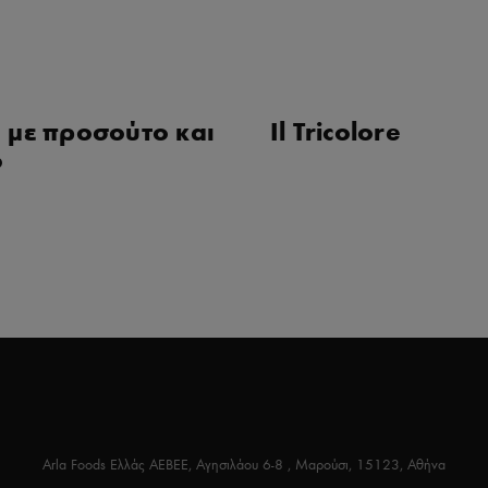
 με προσούτο και
Il Tricolore
ο
Arla Foods Ελλάς ΑΕΒΕΕ, Αγησιλάου 6-8 , Μαρούσι, 15123, Αθήνα