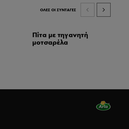
ΌΛΕΣ ΟΙ ΣΥΝΤΑΓΈΣ
Πίτα με τηγανητή
Πί
μοτσαρέλα