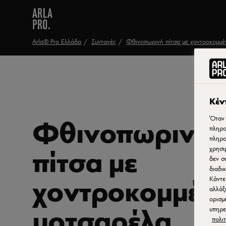
Arla® Pro Ελλάδα
Συνταγές
Φθινοπωρινή πίτσα με χοντροκομμέ
Κέν
Φθινοπωρινή
Όταν 
πληρο
πληρο
πίτσα με
χρησι
δεν σ
διαδι
χοντροκομμέν
Κάντε
αλλάξ
ορισμ
μοτσαρέλα
υπηρε
πολιτ