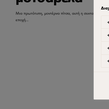
Δια
Μια πρωτότυπη, μοντέρνα πίτσα, αυτή η συνταγή είναι ι
εποχή...