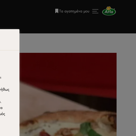
Τα αγαπημένα μου
ι
υνήθως
.
να
μός