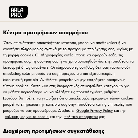
Arla® Pro Ελλάδα
Συνταγές
Τραγανή Μοτσαρέλα in Carrozza
Κέντρο προτιμήσεων απορρήτου
Όταν επισκέπτεστε οποιονδήποτε ιστότοπο, μπορεί να αποθηκεύσει ή να
ανακτήσει πληροφορίες σχετικά με το πρόγραμμα περιήγησής σας, κυρίως με
Τραγανή Μοτσαρέλα in
τη μορφή cookies. Οι πληροφορίες αυτές μπορεί να αφορούν εσάς, τις
Carrozza
προτιμήσεις σας, τη συσκευή σας ή να χρησιμοποιηθούν ώστε η τοποθεσία να
λειτουργεί όπως αναμένετε. Οι πληροφορίες συνήθως δεν σας ταυτοποιούν
απευθείας, αλλά μπορούν να σας παρέχουν μια πιο εξατομικευμένη
Αναβαθμίστε το μενού σας με το κλασικό Mozzarella in
διαδικτυακή εμπειρία. Αν θέλετε, μπορείτε να μην επιτρέψετε ορισμένους
τύπους cookies. Κάντε κλικ στις διαφορετικές επικεφαλίδες κατηγοριών για
Carrozza, μια ευέλικτη συνταγή γεμάτη γεύση.
να μάθετε περισσότερα και να αλλάξετε τις προεπιλεγμένες ρυθμίσεις.
Δημιουργημένο ειδικά για επαγγελματίες της κουζίνας, αυτό
Ωστόσο, θα πρέπει να γνωρίζετε ότι ο αποκλεισμός ορισμένων τύπων cookies
το πιάτο συνδυάζει Arla Pro Mozzarella με φέτες αφράτου
μπορεί να επηρεάσει την εμπειρία σας στην τοποθεσία και τις υπηρεσίες που
μπορούμε να σας προσφέρουμε. Διαβάστε
Google Privacy Policy
και την
προζυμένιου ψωμιού, ελαφρώς περασμένες από αλεύρι,
πολιτική μας για τα cookie
και την
πολιτική απορρήτου
μας
αυγό και τριμμένη φρυγανιά για ένα σταθερά χρυσαφένιο
και τραγανό αποτέλεσμα. Το Mozzarella in Carrozza είναι
Διαχείριση προτιμήσεων συγκατάθεσης
ιδανικό για γρήγορη εξυπηρέτηση, προσφέροντας αξιόπιστη