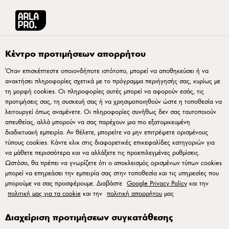
Arla® Pro Ελλάδα
Συνταγές
Κέντρο προτιμήσεων απορρήτου
Όταν επισκέπτεστε οποιονδήποτε ιστότοπο, μπορεί να αποθηκεύσει ή να
Συνταγές
ανακτήσει πληροφορίες σχετικά με το πρόγραμμα περιήγησής σας, κυρίως με
τη μορφή cookies. Οι πληροφορίες αυτές μπορεί να αφορούν εσάς, τις
προτιμήσεις σας, τη συσκευή σας ή να χρησιμοποιηθούν ώστε η τοποθεσία να
λειτουργεί όπως αναμένετε. Οι πληροφορίες συνήθως δεν σας ταυτοποιούν
απευθείας, αλλά μπορούν να σας παρέχουν μια πιο εξατομικευμένη
διαδικτυακή εμπειρία. Αν θέλετε, μπορείτε να μην επιτρέψετε ορισμένους
τύπους cookies. Κάντε κλικ στις διαφορετικές επικεφαλίδες κατηγοριών για
να μάθετε περισσότερα και να αλλάξετε τις προεπιλεγμένες ρυθμίσεις.
Ωστόσο, θα πρέπει να γνωρίζετε ότι ο αποκλεισμός ορισμένων τύπων cookies
μπορεί να επηρεάσει την εμπειρία σας στην τοποθεσία και τις υπηρεσίες που
Arla Foods Ελλάς ΑΕΒΕΕ, Αγησιλάου 6-8 , Μαρούσι, 15123, Αθήνα
μπορούμε να σας προσφέρουμε. Διαβάστε
Google Privacy Policy
και την
Πληροφορίες για τα cookies
•
Πολιτική Απορρήτου
•
Όροι Χρήσης
•
πολιτική μας για τα cookie
και την
πολιτική απορρήτου
μας
Ανοίξτε ξανά το αναδυόμενο παράθυρο cookie
Διαχείριση προτιμήσεων συγκατάθεσης